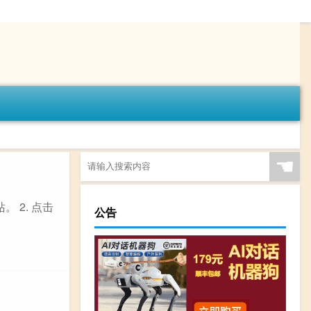
☚
 2. 点击
公告