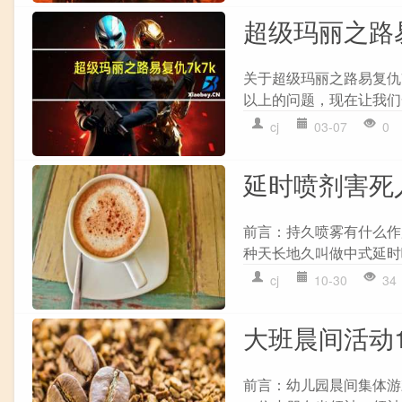
超级玛丽之路
关于超级玛丽之路易复仇
以上的问题，现在让我们一
cj
03-07
0
延时喷剂害死
前言：持久喷雾有什么作
种天长地久叫做中式延时
cj
10-30
34
大班晨间活动1
前言：幼儿园晨间集体游