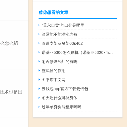
猜你想看的文章
“董永自卖”的出处是哪里
滴露能不能浸泡内裤
那么怎么锻
管道支架及吊架03s402
诺基亚5300怎么刷机（诺基亚5320xm刷机）
附近修燃气灶的有吗
整流器的作用
图书馆中文网
云钱包app官方下载云钱包
技术也是国
冬天吃什么可补身体
过年单身狗能相亲吗吗