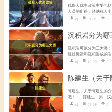
残疾人优惠政策主要包括以
人员的所得，经纳税人申
cj
01-01
0
沉积岩分为哪
沉积岩可以分为三大类：
经过搬运和沉积形成的岩
cj
12-29
0
陈建生（关于
陈建生，关于陈建生的介
吧！ 1、陈建生，男，汉族
cj
03-09
0