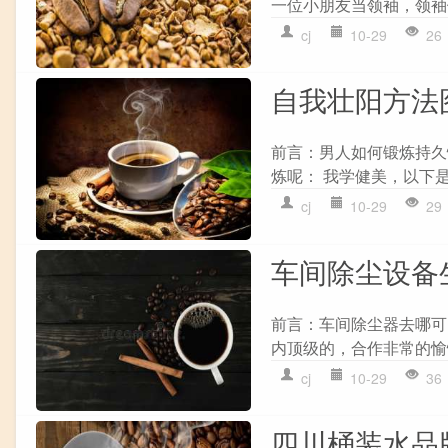
一位小朋友当领袖，领袖
cj
10-29
26
自我壮阳方法
前言：男人如何锻炼持久
炼呢： 我学健美，以下是
cj
10-29
29
车间除尘设备
前言：车间除尘器去哪可
内顶级的，合作非常的愉
cj
10-29
36
四川桶装水品