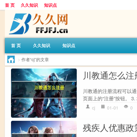
首 页
久久知识
知识点
首 页
久久知识
知识点
>
作者“cj”的文章
川教通怎么注
川教通的注册流程可以通过
页面上的“注册”按钮。 3
cj
01-01
0
残疾人优惠政