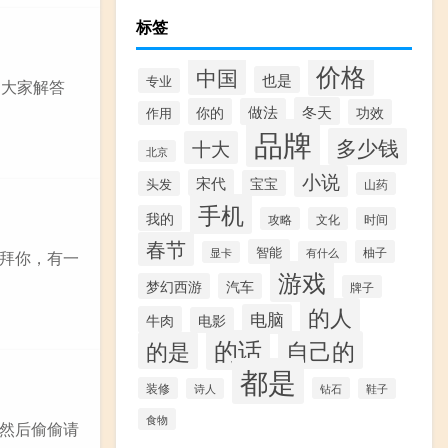
标签
价格
中国
也是
专业
为大家解答
冬天
你的
做法
功效
作用
品牌
多少钱
十大
北京
小说
宋代
宝宝
头发
山药
手机
我的
攻略
文化
时间
春节
智能
柚子
显卡
有什么
拜你，有一
游戏
梦幻西游
汽车
牌子
的人
电脑
牛肉
电影
的话
自己的
的是
都是
装修
钻石
诗人
鞋子
食物
然后偷偷请