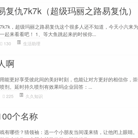
易复仇7k7k（超级玛丽之路易复仇）
7k7k，超级玛丽之路易复仇这个很多人还不知道，今天小六来
起来看看吧！ 1、等大鱼跳起来的时候你...
130
生活助理
人啊
用能更好享受彼此间的美好时刻，也能让对方更好的相信你，崇
喷剂。延时持久喷剂有效果吗企业回答：...
225
久久知识
00个名称
戏有哪些？猜领袖：选一个小朋友当间谍来猜，让他闭上眼睛。