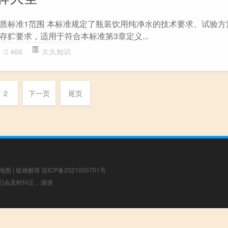
质标准1范围 本标准规定了瓶装饮用纯净水的技术要求、试验方
贮要求，适用于符合本标准第3章定义...
466
久久知识
2
下一页
尾页
地图
|
疑难解答
琼ICP备2021005701号
，我们会及时纠正，谢谢