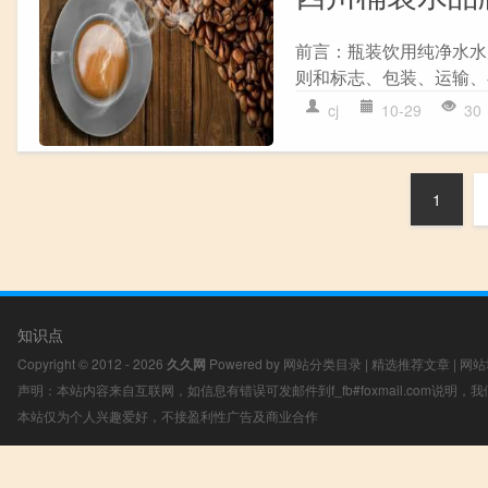
前言：瓶装饮用纯净水水
则和标志、包装、运输、存
cj
10-29
30
1
知识点
Copyright © 2012 - 2026
久久网
Powered by
网站分类目录
|
精选推荐文章
|
网站
声明：本站内容来自互联网，如信息有错误可发邮件到f_fb#foxmail.com说明
本站仅为个人兴趣爱好，不接盈利性广告及商业合作