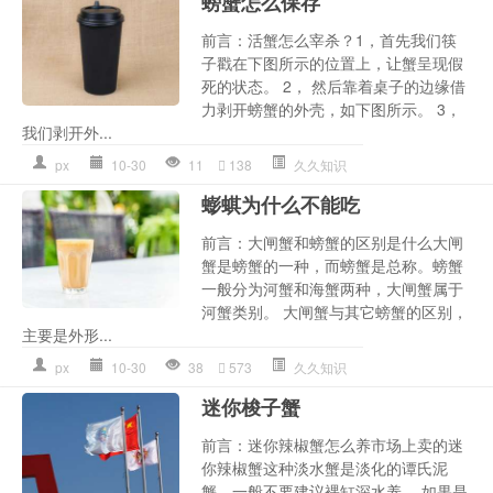
螃蟹怎么保存
前言：活蟹怎么宰杀？1，首先我们筷
子戳在下图所示的位置上，让蟹呈现假
死的状态。 2， 然后靠着桌子的边缘借
力剥开螃蟹的外壳，如下图所示。 3，
我们剥开外...
px
10-30
11
138
久久知识
蟛蜞为什么不能吃
前言：大闸蟹和螃蟹的区别是什么大闸
蟹是螃蟹的一种，而螃蟹是总称。螃蟹
一般分为河蟹和海蟹两种，大闸蟹属于
河蟹类别。 大闸蟹与其它螃蟹的区别，
主要是外形...
px
10-30
38
573
久久知识
迷你梭子蟹
前言：迷你辣椒蟹怎么养市场上卖的迷
你辣椒蟹这种淡水蟹是淡化的谭氏泥
蟹，一般不要建议裸缸深水养。 如果是