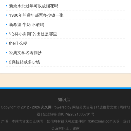
新余水北过年可以放烟花吗
1980年的猴年邮票多少钱一张
新希望 牛奶 不敢喝
“心将小谢期”的出处是哪里
the什么梗
经典文学名著摘抄
2克拉钻戒多少钱
知识点
Copyright © 2012 - 2026
久久网
Powered by
网站分类目录
|
精选推荐文章
|
网站地
图
|
疑难解答
琼ICP备2021005701号
声明：本站内容来自互联网，如信息有错误可发邮件到f_fb#foxmail.com说明，我们
会及时纠正，谢谢