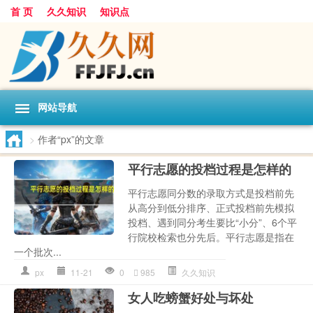
首 页
久久知识
知识点
网站导航
>
作者“px”的文章
平行志愿的投档过程是怎样的
平行志愿同分数的录取方式是投档前先
从高分到低分排序、正式投档前先模拟
投档、遇到同分考生要比“小分”、6个平
行院校检索也分先后。平行志愿是指在
一个批次...
px
11-21
0
985
久久知识
女人吃螃蟹好处与坏处