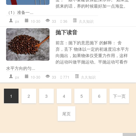
抓来的话，养的时候最好加一点海盐。
（1）准备一...
px
10-30
33
36
久久知识
抛下读音
前言：抛下的意思抛下 的解释： 舍
弃，丢下 物体以一定的初速度沿水平方
向抛出，如果物体仅受重力作用，这样
的运动叫做平抛运动。平抛运动可看作
水平方向的匀...
px
10-30
33
771
久久知识
1
2
3
4
5
6
下一页
尾页