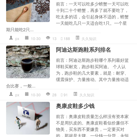
前言：一天可以吃多少螃蟹一天可以吃
十到二十个螃蟹，再多了就不要吃了，
吃太多的话，会引起身体不适的，螃蟹
一天能吃几只一天适合吃1只。一个星
期只能吃2只...
px
10-30
13
188
久久知识
阿迪达斯跑鞋系列排名
前言：阿迪达斯跑步鞋哪个系列最好篮
球鞋买耐克，跑步鞋买阿迪。 个人认
为，跑步鞋的几大要素，就是：耐穿、
缓震保护、力量推动。其中力量推动适
合比赛，一般...
px
10-30
28
91
久久知识
奥康皮鞋多少钱
前言：奥康皮鞋质量怎么样没有资本家
不是周扒皮的。奥康皮鞋看似价廉但不
物美，买东西不要嫌贵，一定要买对
的，那就是大牌。一分钱一分货，永恒