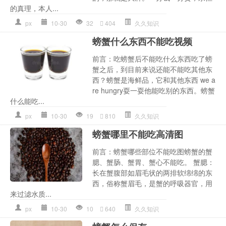
的真理，本人...
px
10-30
32
404
久久知识
螃蟹什么东西不能吃视频
前言：吃螃蟹后不能吃什么东西吃了螃
蟹之后，到目前来说还能不能吃其他东
西？螃蟹是海鲜品，它和其他东西 we a
re hungry耍一耍他能吃别的东西。螃蟹
什么能吃...
px
10-30
19
810
久久知识
螃蟹哪里不能吃高清图
前言：螃蟹哪些部位不能吃图螃蟹的蟹
腮、蟹肠、蟹胃、蟹心不能吃。 蟹腮：
长在蟹腹部如眉毛状的两排软绵绵的东
西，俗称蟹眉毛，是蟹的呼吸器官，用
来过滤水质...
px
10-30
10
640
久久知识