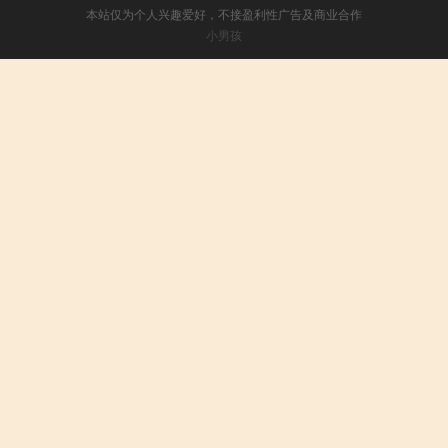
本站仅为个人兴趣爱好，不接盈利性广告及商业合作
小男孩