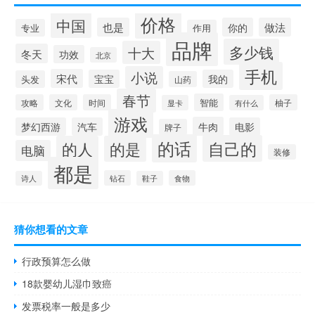
价格
中国
也是
你的
做法
专业
作用
品牌
多少钱
十大
冬天
功效
北京
手机
小说
宋代
宝宝
我的
头发
山药
春节
智能
攻略
文化
时间
柚子
显卡
有什么
游戏
牛肉
梦幻西游
汽车
电影
牌子
的话
自己的
的人
的是
电脑
装修
都是
钻石
食物
诗人
鞋子
猜你想看的文章
行政预算怎么做
18款婴幼儿湿巾致癌
发票税率一般是多少