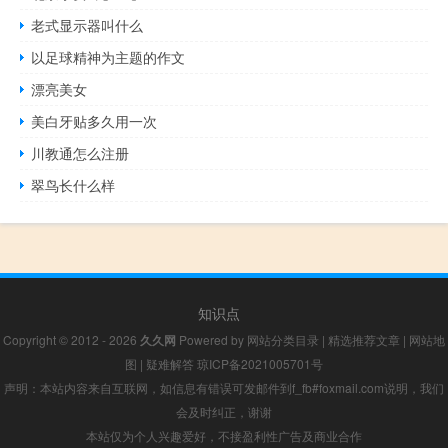
老式显示器叫什么
以足球精神为主题的作文
漂亮美女
美白牙贴多久用一次
川教通怎么注册
翠鸟长什么样
知识点
Copyright © 2012 - 2026
久久网
Powered by
网站分类目录
|
精选推荐文章
|
网站地
图
|
疑难解答
琼ICP备2021005701号
声明：本站内容来自互联网，如信息有错误可发邮件到f_fb#foxmail.com说明，我们
会及时纠正，谢谢
本站仅为个人兴趣爱好，不接盈利性广告及商业合作