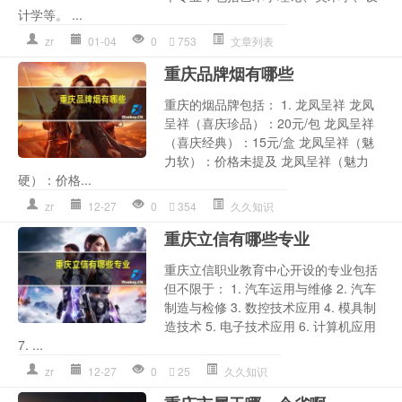
计学等。 ...
zr
01-04
0
753
文章列表
重庆品牌烟有哪些
重庆的烟品牌包括： 1. 龙凤呈祥 龙凤
呈祥（喜庆珍品）：20元/包 龙凤呈祥
（喜庆经典）：15元/盒 龙凤呈祥（魅
力软）：价格未提及 龙凤呈祥（魅力
硬）：价格...
zr
12-27
0
354
久久知识
重庆立信有哪些专业
重庆立信职业教育中心开设的专业包括
但不限于： 1. 汽车运用与维修 2. 汽车
制造与检修 3. 数控技术应用 4. 模具制
造技术 5. 电子技术应用 6. 计算机应用
7. ...
zr
12-27
0
25
久久知识