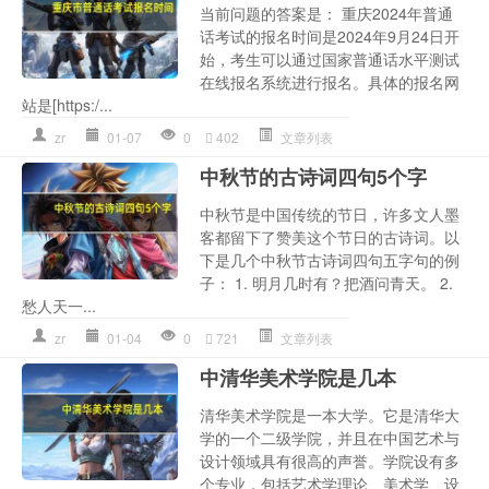
当前问题的答案是： 重庆2024年普通
话考试的报名时间是2024年9月24日开
始，考生可以通过国家普通话水平测试
在线报名系统进行报名。具体的报名网
站是[https:/...
zr
01-07
0
402
文章列表
中秋节的古诗词四句5个字
中秋节是中国传统的节日，许多文人墨
客都留下了赞美这个节日的古诗词。以
下是几个中秋节古诗词四句五字句的例
子： 1. 明月几时有？把酒问青天。 2.
愁人天一...
zr
01-04
0
721
文章列表
中清华美术学院是几本
清华美术学院是一本大学。它是清华大
学的一个二级学院，并且在中国艺术与
设计领域具有很高的声誉。学院设有多
个专业，包括艺术学理论、美术学、设