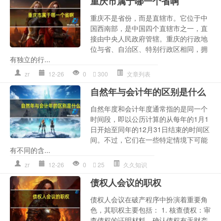
重庆市属于哪一个省啊
重庆不是省份，而是直辖市。它位于中
国西南部，是中国四个直辖市之一，直
接由中央人民政府管辖。重庆的行政地
位与省、自治区、特别行政区相同，拥
有独立的行...
zr
12-26
0
300
文章列表
自然年与会计年的区别是什么
自然年度和会计年度通常指的是同一个
时间段，即以公历计算的从每年的1月1
日开始至同年的12月31日结束的时间区
间。不过，它们在一些特定情境下可能
有不同的含...
zr
12-26
0
25
久久知识
债权人会议的职权
债权人会议在破产程序中扮演着重要角
色，其职权主要包括： 1. 核查债权：审
查债权的证明材料，确认债权有无财产