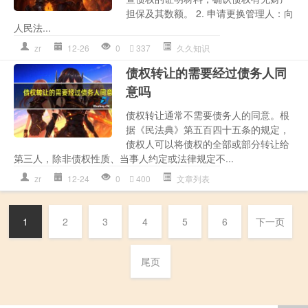
担保及其数额。 2. 申请更换管理人：向
人民法...
zr
12-26
0
337
久久知识
债权转让的需要经过债务人同
意吗
债权转让通常不需要债务人的同意。根
据《民法典》第五百四十五条的规定，
债权人可以将债权的全部或部分转让给
第三人，除非债权性质、当事人约定或法律规定不...
zr
12-24
0
400
文章列表
1
2
3
4
5
6
下一页
尾页