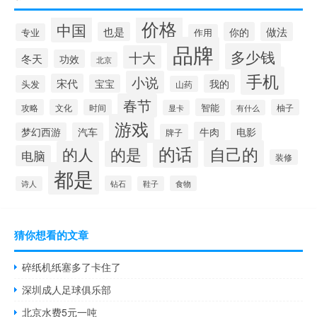
价格
中国
也是
你的
做法
专业
作用
品牌
多少钱
十大
冬天
功效
北京
手机
小说
宋代
宝宝
我的
头发
山药
春节
智能
攻略
文化
时间
柚子
显卡
有什么
游戏
牛肉
梦幻西游
汽车
电影
牌子
的话
自己的
的人
的是
电脑
装修
都是
钻石
食物
诗人
鞋子
猜你想看的文章
碎纸机纸塞多了卡住了
深圳成人足球俱乐部
北京水费5元一吨