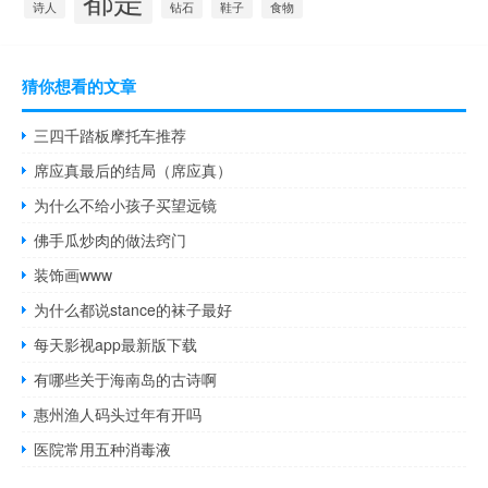
钻石
食物
诗人
鞋子
猜你想看的文章
三四千踏板摩托车推荐
席应真最后的结局（席应真）
为什么不给小孩子买望远镜
佛手瓜炒肉的做法窍门
装饰画www
为什么都说stance的袜子最好
每天影视app最新版下载
有哪些关于海南岛的古诗啊
惠州渔人码头过年有开吗
医院常用五种消毒液