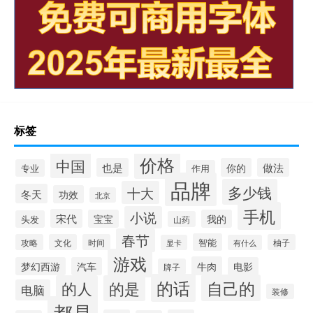
标签
价格
中国
也是
你的
做法
专业
作用
品牌
多少钱
十大
冬天
功效
北京
手机
小说
宋代
宝宝
我的
头发
山药
春节
智能
攻略
文化
时间
柚子
显卡
有什么
游戏
牛肉
梦幻西游
汽车
电影
牌子
的话
自己的
的人
的是
电脑
装修
都是