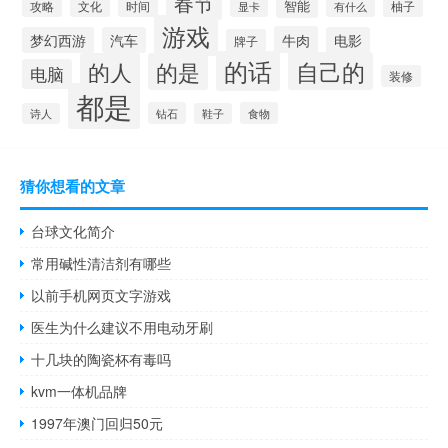
春节
智能
攻略
文化
时间
柚子
显卡
有什么
游戏
牛肉
梦幻西游
汽车
电影
牌子
的话
自己的
的人
的是
电脑
装修
都是
钻石
食物
诗人
鞋子
猜你想看的文章
台球文化简介
常用碱性清洁剂有哪些
以前手机网页文字游戏
医生为什么建议不用电动牙刷
十几块的陶瓷杯有毒吗
kvm一体机品牌
1997年澳门回归50元