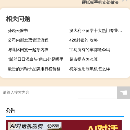
硬纸板手机支架做法
相关问题
孙晓云篆书
澳大利亚留学十大热门专业推荐
公司内部发票管理流程
428封锁的 攻略
与逗比闺蜜一起穿内衣
宝马所有的车都送伞吗
“鬓丝日日添白头”的出处是哪里
超市提点怎么算
最贵的男鞋子品牌排行榜价格
柯尔医用制氧机怎么样
☚
公告