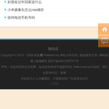
好朋友过年回家送什么
小米摄像头怎么nas储存
徐州电信手机号码
知识点
Copyright © 2012 - 2026
久久网
Powered by
网站分类目录
|
精选推荐文章
|
网站地
图
|
疑难解答
琼ICP备2021005701号
声明：本站内容来自互联网，如信息有错误可发邮件到f_fb#foxmail.com说明，我们
会及时纠正，谢谢
本站仅为个人兴趣爱好，不接盈利性广告及商业合作
小男孩