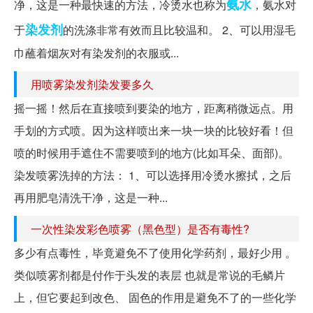
氨水
净，这是一种最快速的方法，冷烫水也称为
，氨水对
染发剂
于
的洗涤非常有效而且比较温和。 2、可以用湿毛
巾蘸着烟灰对有染发剂的衣服或...
用喷雾染发剂染发要多久
摇一摇！然后在直接喷到要染的地方，距离稍微远点。用
手划的方式喷。因为这样喷出来一块一块的比较好看！但
喷的时候用手遮住不需要喷到的地方(比如耳朵、面部)。
染发喷雾洗掉的方法： 1、可以选择用冷烫水擦拭，之后
再用肥皂清洗干净，这是一种...
一次性染发彩色喷雾（黑色型）是否有毒性?
多少有点毒性，毕竟避免不了使用化学药剂，最好少用 。
类似喷雾剂都是付作于头发的表层 也就是常说的毛鳞片
上，但它要起到改色、 固色的作用是避免不了的一些化学