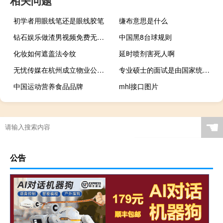
相关问题
初学者用眼线笔还是眼线胶笔
缣布意思是什么
钻石娱乐做渣男视频免费无风险
中国黑8台球规则
化妆如何遮盖法令纹
延时喷剂害死人啊
无忧传媒在杭州成立物业公司 注册资本1亿
专业硕士的面试是由国家统一安排的吗
中国运动营养食品品牌
mhl接口图片
☚
公告