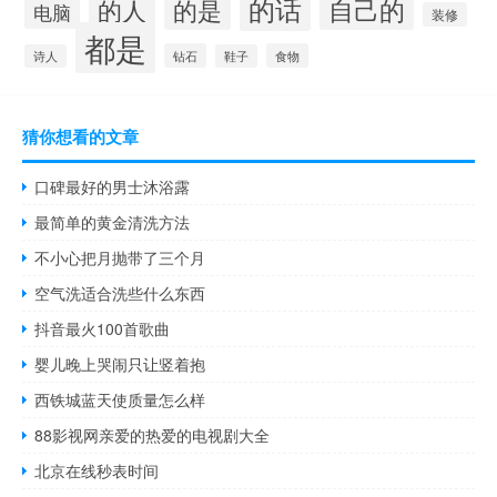
的话
自己的
的人
的是
电脑
装修
都是
钻石
食物
诗人
鞋子
猜你想看的文章
口碑最好的男士沐浴露
最简单的黄金清洗方法
不小心把月抛带了三个月
空气洗适合洗些什么东西
抖音最火100首歌曲
婴儿晚上哭闹只让竖着抱
西铁城蓝天使质量怎么样
88影视网亲爱的热爱的电视剧大全
北京在线秒表时间