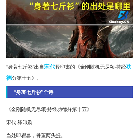
宋代
功
“身著七斤衫”出自
释印肃的《金刚随机无尽颂·持经
德
分第十五》。
“身著七斤衫”全诗
《金刚随机无尽颂·持经功德分第十五》
宋代 释印肃
当处即瞿昙，骨董两头提。