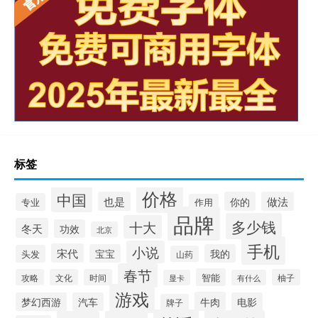
标签
价格
中国
也是
你的
做法
专业
作用
品牌
多少钱
十大
冬天
功效
北京
手机
小说
宋代
宝宝
我的
头发
山药
春节
智能
攻略
文化
时间
柚子
显卡
有什么
游戏
牛肉
梦幻西游
汽车
电影
牌子