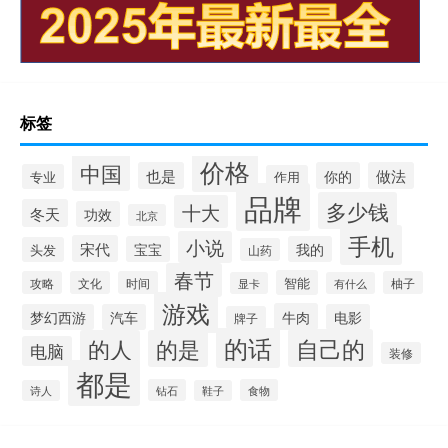
标签
价格
中国
也是
你的
做法
专业
作用
品牌
多少钱
十大
冬天
功效
北京
手机
小说
宋代
宝宝
我的
头发
山药
春节
智能
攻略
文化
时间
柚子
显卡
有什么
游戏
牛肉
梦幻西游
汽车
电影
牌子
的话
自己的
的人
的是
电脑
装修
都是
钻石
食物
诗人
鞋子