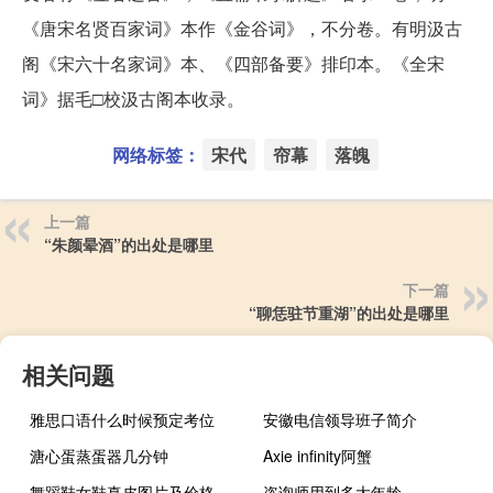
《唐宋名贤百家词》本作《金谷词》，不分卷。有明汲古
阁《宋六十名家词》本、《四部备要》排印本。《全宋
词》据毛□校汲古阁本收录。
网络标签：
宋代
帘幕
落魄
上一篇
“朱颜晕酒”的出处是哪里
下一篇
“聊恁驻节重湖”的出处是哪里
相关问题
雅思口语什么时候预定考位
安徽电信领导班子简介
溏心蛋蒸蛋器几分钟
Axie infinity阿蟹
舞蹈鞋女鞋真皮图片及价格
咨询师用到多大年龄