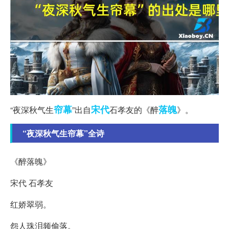
帘幕
宋代
落魄
“夜深秋气生
”出自
石孝友的《醉
》。
“夜深秋气生帘幕”全诗
《醉落魄》
宋代 石孝友
红娇翠弱。
怨人珠泪频偷落。