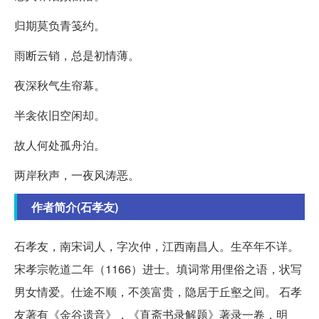
归期莫负青笺约。
雨断云销，总是初情薄。
夜深秋气生帘幕。
半衾依旧空闲却。
故人何处孤舟泊。
两岸秋声，一夜风涛恶。
作者简介(石孝友)
石孝友，南宋词人，字次仲，江西南昌人。生卒年不详。
宋孝宗乾道二年（1166）进士。填词常用俚俗之语，状写
男女情爱。仕途不顺，不羡富贵，隐居于丘壑之间。 石孝
友著有《金谷遗音》，《直斋书录解题》著录一卷，明