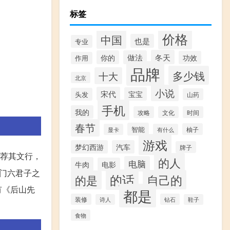
标签
价格
中国
也是
专业
冬天
你的
做法
功效
作用
品牌
多少钱
十大
北京
小说
宋代
宝宝
头发
山药
手机
我的
攻略
文化
时间
春节
智能
柚子
显卡
有什么
游戏
梦幻西游
汽车
牌子
荐其文行，
的人
电脑
牛肉
电影
门六君子之
的话
自己的
的是
有《后山先
都是
装修
钻石
诗人
鞋子
食物