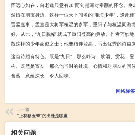
怀远心如在，向老逢辰意有加”两句是写对秦觏的怀念。垂
然留在朋友身边。这样一位天下闻名的“淮海少年”，逢此
晋孟嘉事，孟嘉是大将军桓温的参军，重阳节与桓温同游
好。从比，“九日脱帽”就成了重阳登高的典故。作者巧妙
觏这样的少年豪俊之士；他要结伴登高，写出优秀的诗篇
这首诗颇有特色。既是“九日”，那么吟诗、饮酒、赏花、
构。既然是寄友，那么他当时的处境、心情和对朋友的问
含蓄，意蕴深长，令人回味。
网络标签
上一篇
“上林移玉辇”的出处是哪里
相关问题