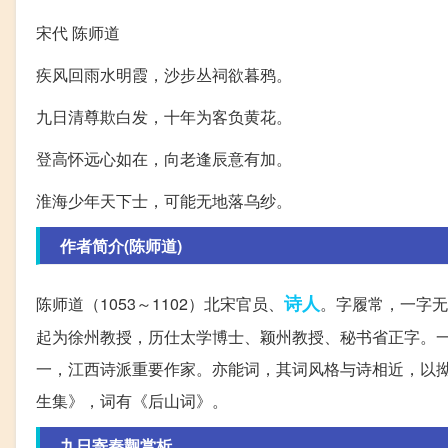
宋代 陈师道
疾风回雨水明霞，沙步丛祠欲暮鸦。
九日清尊欺白发，十年为客负黄花。
登高怀远心如在，向老逢辰意有加。
淮海少年天下士，可能无地落乌纱。
作者简介(陈师道)
诗人
陈师道（1053～1102）北宋官员、
。字履常，一字无
起为徐州教授，历仕太学博士、颖州教授、秘书省正字。一
一，江西诗派重要作家。亦能词，其词风格与诗相近，以
生集》，词有《后山词》。
九日寄秦觏赏析