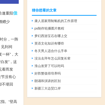
猜你想看的文章
佳
恰逢重阳
康人居家用制氧机的工作原理
酒赠少
ps制作轮播图片教程
梦幻西游宝石在哪上交
时分，一阵
英语文化知识有哪些
。见到祠
冬天男人适合什么手串
一杯”，大
没法去拜年怎么回复长辈
白发”，这
淮山发芽了可以吃吗
无着而发
好胜蟹值得培养吗
佳节没有心
朗诵和演讲的区别
却不堪回
新疆三大边贸口岸
指。“登高