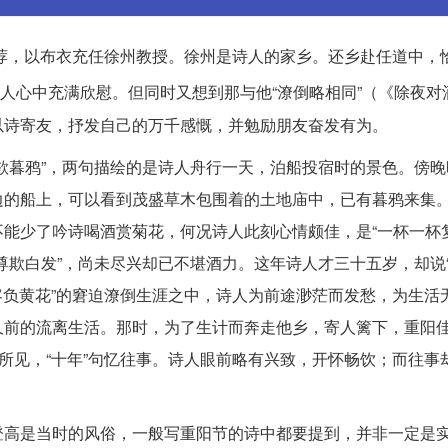
推荐，以布衣充任徐州教授。徐州是诗人的家乡。还乡赴任道中，
诗人心中充满欣慰。但同时又想到那与他“潦倒略相同”（《除夜对
以诗寄友，抒发自己的万千感慨，并勉励朋友奋发有为。
欲暮鸦”，两句描绘的是诗人舟行一天，泊船投宿时的景色。傍晚
边的船上，可以看到茂盛草木包围着的土地庙中，已有暮鸦来集
能少了吟诗喝酒赏菊花，何况诗人此刻心情颇佳，是“一杯一杯复
尊欺白发”，尚未尽兴却已不堪酒力。这年诗人才三十五岁，却说“
为客负黄花”的窘迫潦倒生涯之中，诗人为前途渺茫而发愁，为生活
久前的流离生活。那时，为了生计而奔走他乡，寄人篱下，重阳
前所见，“十年”句忆往事。诗人眼前略有兴致，开怀畅饮；而往事
高是当时的风俗，一般写重阳节的诗中都要提到，并非一定是实