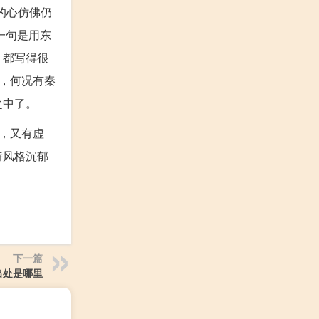
的心仿佛仍
一句是用东
，都写得很
，何况有秦
之中了。
，又有虚
诗风格沉郁
下一篇
出处是哪里