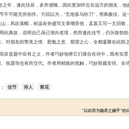
老之年，逢此佳辰，多所感慨，因此更加怀念在远方的朋友，他
佳节不可能无所创作。方回以为，“无地落乌纱刀”，用典极佳。这
龙山，风吹落帽，桓温命孙盛写文章嘲弄他，孟嘉又写一文回敬
地用此典故，说明自己虽已渐向老境，然而逢此佳节，仍兴致勃勃
来。对朋友的赞美之情、慰勉之意、期望之心，全都凝聚在此联
登高皆是题中应有之义，作者巧妙地将它们揉合在诗中，既有实景
候、祝愿等也有所交代。作者用精炼的笔触，巧妙剪裁安排。全
：
佳节
诗人
黄花
“以此而为隐君之赐乎”的