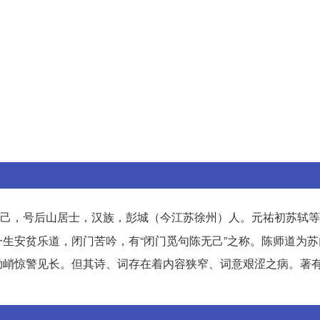
己，号后山居士，汉族，彭城（今江苏徐州）人。元祐初苏轼等
生安贫乐道，闭门苦吟，有“闭门觅句陈无己”之称。陈师道为苏
拗峭惊警见长。但其诗、词存在着内容狭窄、词意艰涩之病。著