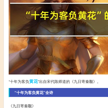
黄花
“十年为客负
”出自宋代陈师道的《九日寄秦觏》。
“十年为客负黄花”全诗
《九日寄秦觏》