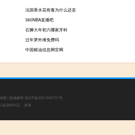
法国香水花有毒为什么还卖
360NBA直播吧
石狮大年初六哪家牙科
过年梦外滩免费吗
中国粮油信息网官网
地图
|
疑难解答
琼ICP备2021005701号
，我们会及时纠正，谢谢