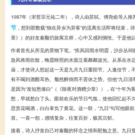
1087年（宋哲宗元祐二年），诗人由苏轼、傅尧俞等人
节
，想到那数载“独在异乡为异客”的流离生活即将结束，
章》）的好友秦觏仍旅寓京师，心中又感到惆怅。于是他
作者首先从所见的景物下笔。“疾风回雨水明霞，沙步丛祠
急风将雨吹散，晚霞映照的水面泛着粼粼波光。从系在水
庙，才使诗人想起这一天是九月九日重阳节。人逢佳节，不
有不喝到酒酣耳热、颓然醉倒而不罢休之势。但他“九日清
是因为“发短愁催白”（《除夜对酒赠少章》），在“十年
愁，早就愁白了头。眼前欢乐的节日气氛，使他回忆起不
思赏花喝酒，白白辜负了黄花。这一联，“九日”句写他眼
首。一喜一怨，感情复杂，往复百折，极其沉郁。
接着，诗人抒发自己对秦觏的怀念之情和慰勉之意。九日登