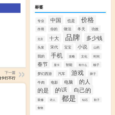
标签
价格
中国
也是
专业
冬天
你的
做法
功效
作用
品牌
多少钱
十大
北京
小说
宋代
宝宝
头发
山药
手机
我的
攻略
文化
时间
春节
智能
柚子
显卡
有什么
游戏
下一篇
梦幻西游
汽车
牌子
储卡行不行
的人
电脑
牛肉
电影
的话
自己的
的是
都是
装修
钻石
诗人
鞋子
食物