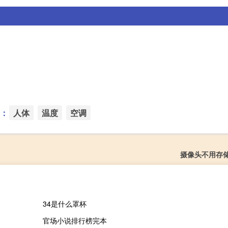
：
人体
温度
空调
摄像头不用存
34是什么罩杯
官场小说排行榜完本