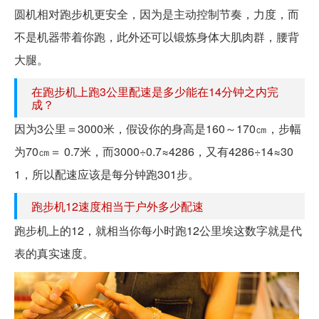
圆机相对跑步机更安全，因为是主动控制节奏，力度，而
不是机器带着你跑，此外还可以锻炼身体大肌肉群，腰背
大腿。
在跑步机上跑3公里配速是多少能在14分钟之内完
成？
因为3公里＝3000米，假设你的身高是160～170㎝，步幅
为70㎝＝ 0.7米，而3000÷0.7≈4286，又有4286÷14≈30
1，所以配速应该是每分钟跑301步。
跑步机12速度相当于户外多少配速
跑步机上的12，就相当你每小时跑12公里埃这数字就是代
表的真实速度。