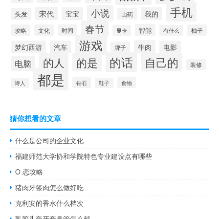
手机
小说
宋代
宝宝
我的
头发
山药
春节
智能
攻略
文化
时间
柚子
显卡
有什么
游戏
牛肉
梦幻西游
汽车
电影
牌子
的话
自己的
的人
的是
电脑
装修
都是
钻石
食物
诗人
鞋子
猜你想看的文章
什么是公司的企业文化
福建师范大学协和学院特色专业建设点有哪些
O 恋攻略
猪肉牙签肉怎么做好吃
克利安的香水什么档次
乳胶头套牙套鼻管怎么戴