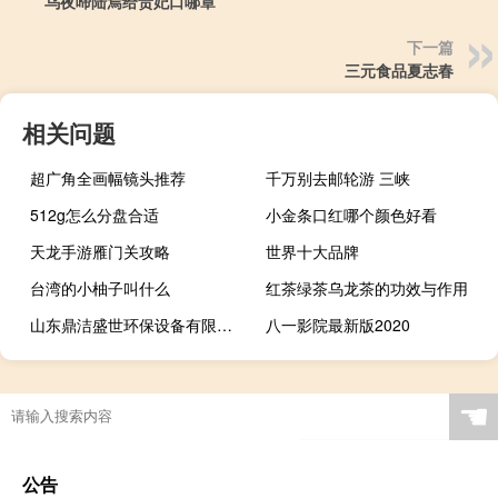
乌夜啼陆焉给贵妃口哪章
下一篇
三元食品夏志春
相关问题
超广角全画幅镜头推荐
千万别去邮轮游 三峡
512g怎么分盘合适
小金条口红哪个颜色好看
天龙手游雁门关攻略
世界十大品牌
台湾的小柚子叫什么
红茶绿茶乌龙茶的功效与作用
山东鼎洁盛世环保设备有限公司
八一影院最新版2020
☚
公告