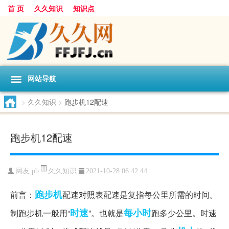
首 页
久久知识
知识点
网站导航
>
久久知识
>
跑步机12配速
跑步机12配速
久久知识
网友:
pb
2021-10-28 06:42:44
跑步机
前言：
配速对照表配速是复指每公里所需的时间。
时速
每小时
制跑步机一般用“
”。也就是
跑多少公里。时速