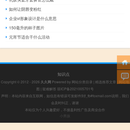
如何让阴唇变粉红
企业vi形象设计是什么意思
150毫升的杯子图片
元宵节适合干什么活动
知识点
Copyright © 2012 - 2026
久久网
Powered by
网站分类目录
|
精选推荐文章
|
网站地
图
|
疑难解答
琼ICP备2021005701号
声明：本站内容来自互联网，如信息有错误可发邮件到f_fb#foxmail.com说明，我们
会及时纠正，谢谢
本站仅为个人兴趣爱好，不接盈利性广告及商业合作
小男孩