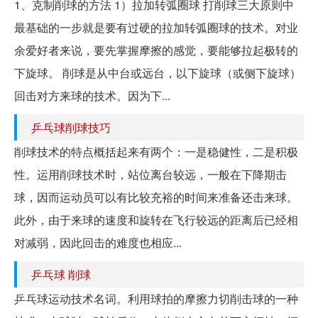
1、克制削球的方法 1）拉加转弧圈球 打削球三大原则中
最基础的一步就是要有过硬的拉加转弧圈球的技术。对业
余爱好者来说，要先掌握摩擦的感觉，要能够拉起极转的
下旋球。 削球是从中台或远台，以下旋球（或侧下旋球）
回击对方来球的技术。因为下...
乒乓球削球技巧
削球技术的特点概括起来有两个：一是稳健性，二是积极
性。运用削球技术时，站位离台较远，一般在下降期击
球，因而运动员可以有比较充裕的时间来准备还击来球。
此外，由于来球的速度和旋转在飞行较远的距离后已经相
对减弱，因此回击的难度也相应...
乒乓球 削球
乒乓球运动技术名词。利用球拍的摩擦力切削击球的一种