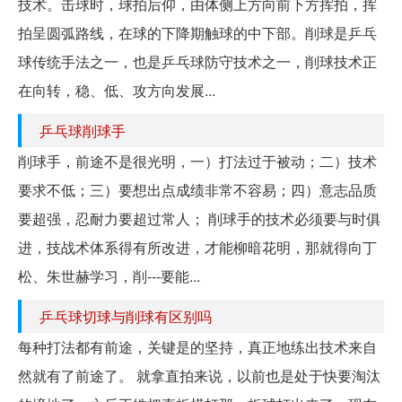
技术。击球时，球拍后仰，由体侧上方向前下方挥拍，挥
拍呈圆弧路线，在球的下降期触球的中下部。削球是乒乓
球传统手法之一，也是乒乓球防守技术之一，削球技术正
在向转，稳、低、攻方向发展...
乒乓球削球手
削球手，前途不是很光明，一）打法过于被动；二）技术
要求不低；三）要想出点成绩非常不容易；四）意志品质
要超强，忍耐力要超过常人； 削球手的技术必须要与时俱
进，技战术体系得有所改进，才能柳暗花明，那就得向丁
松、朱世赫学习，削---要能...
乒乓球切球与削球有区别吗
每种打法都有前途，关键是的坚持，真正地练出技术来自
然就有了前途了。 就拿直拍来说，以前也是处于快要淘汰