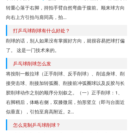
转重心落于右脚，持拍手臂自然弯曲于腹前。顺来球方向
向右上方引拍与肩同高，拍...
打乒乓球削球有什么好处？
削球的话，别人如果没有掌握好方向，就很容易把球打偏
了。 这是一门技术来的。
乒乓球削球怎么发
将按削一般拉球（正手削球、反手削球）、削追身球、削
接突击球、削接加转弧圈、削接前冲弧圈球以及反胶与长
胶削球动作之别的顺序分别叙之。（一）正手削球：1、
右脚稍后，体略右侧，双膝微屈，拍形竖立（即与台面近
似垂直），引拍至肩高附近。2...
怎么克制乒乓球削球？