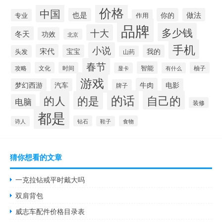
价格
中国
也是
你的
做法
专业
作用
品牌
多少钱
十大
冬天
功效
北京
手机
小说
宋代
宝宝
我的
头发
山药
春节
智能
攻略
文化
时间
柚子
显卡
有什么
游戏
牛肉
梦幻西游
汽车
电影
牌子
的话
自己的
的人
的是
电脑
装修
都是
钻石
食物
诗人
鞋子
猜你想看的文章
一克拉钻戒平时戴大吗
双肩背包
威志车配件价格目录表