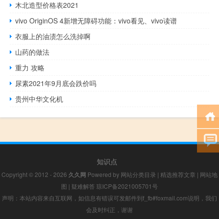
木北造型价格表2021
vivo OriginOS 4新增无障碍功能：vivo看见、vivo读谱
衣服上的油渍怎么洗掉啊
山药的做法
重力 攻略
尿素2021年9月底会跌价吗
贵州中华文化机
知识点
Copyright © 2012 - 2026
久久网
Powered by
网站分类目录
|
精选推荐文章
|
网站地
图
|
疑难解答
琼ICP备2021005701号
声明：本站内容来自互联网，如信息有错误可发邮件到f_fb#foxmail.com说明，我们
会及时纠正，谢谢