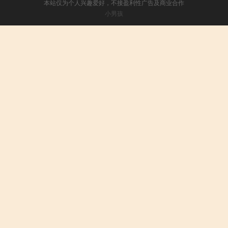
本站仅为个人兴趣爱好，不接盈利性广告及商业合作
小男孩