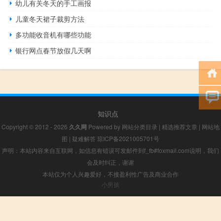
幼儿有关冬天的手工画报
儿童冬天裙子裁剪方法
多功能收音机有哪些功能
银行网点春节放假几天啊
知识点
Copyright © 2012 - 2026
久久网
Powered by
网站分类目录
|
精选推荐文章
|
网站地
图
|
疑难解答
琼ICP备2021005701号
声明：本站内容来自互联网，如信息有错误可发邮件到f_fb#foxmail.com说明，我们
会及时纠正，谢谢
本站仅为个人兴趣爱好，不接盈利性广告及商业合作
小男孩