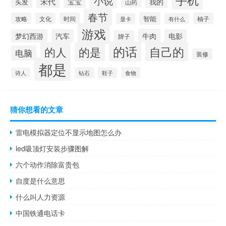
小说
宋代
宝宝
我的
头发
山药
春节
智能
攻略
文化
时间
柚子
显卡
有什么
游戏
牛肉
梦幻西游
汽车
电影
牌子
的话
自己的
的人
的是
电脑
装修
都是
钻石
食物
诗人
鞋子
猜你想看的文章
雷电模拟器定位不显示地图怎么办
led吸顶灯安装步骤图解
六个动作消除富贵包
自度是什么意思
什么叫人力资源
中国铁通电话卡