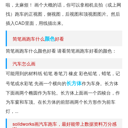
啦，太麻烦！ 画个大概的话，你可以拿相机去拍（或上网
找）跑车的正视图，侧视图，后视图和顶视图图片。然后
插入CAD里面，用线描出来。
颜色
简笔画跑车什么
好看
简笔画跑车什么颜色好看 请看简笔画跑车好看的颜色：
汽车怎么画
可能用到的材料纸 铅笔 卷笔刀 橡皮 彩色铅笔，蜡笔，记
长方体
号笔或水彩笔 先画一个横向的
作为车身。长方体
下面画两个椭圆作为车轮。长方体上面画一个四棱台，作
为车窗和车顶。在长方体的前部画两个长方形作为前车
灯，...
soildworks画汽车跑车，最好能带上数据资料万分感