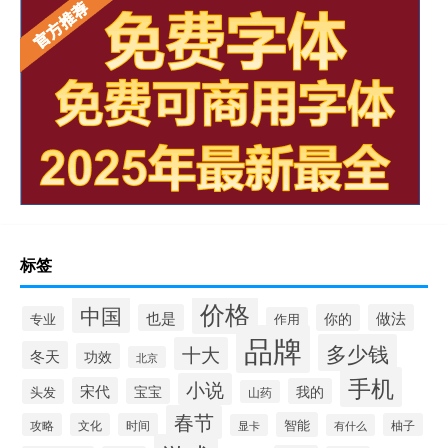
标签
价格
中国
也是
你的
做法
专业
作用
品牌
多少钱
十大
冬天
功效
北京
手机
小说
宋代
宝宝
我的
头发
山药
春节
智能
攻略
文化
时间
柚子
显卡
有什么