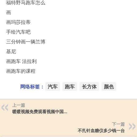
福特野马跑车怎么
画
画玛莎拉蒂
手绘汽车吧
三分钟画一辆兰博
基尼
画跑车 法拉利
画跑车的课程
网络标签：
汽车
跑车
长方体
颜色
上一篇
暖暖视频免费观看视频中国...
下一篇
不扎针血糖仪多少钱一台