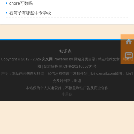
chore可数吗
石河子有哪些中专学校
知识点
Copyright © 2012 - 2026
久久网
Powered by
网站分类目录
|
精选推荐文章
|
网站地
图
|
疑难解答
琼ICP备2021005701号
声明：本站内容来自互联网，如信息有错误可发邮件到f_fb#foxmail.com说明，我们
会及时纠正，谢谢
本站仅为个人兴趣爱好，不接盈利性广告及商业合作
小男孩