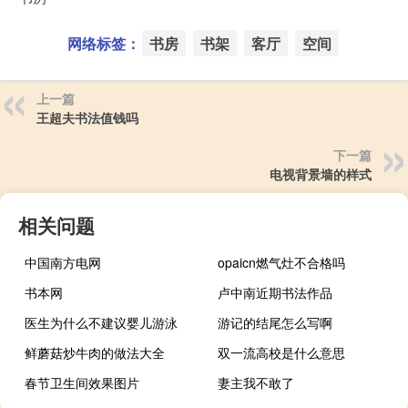
网络标签：
书房
书架
客厅
空间
上一篇
王超夫书法值钱吗
下一篇
电视背景墙的样式
相关问题
中国南方电网
opaicn燃气灶不合格吗
书本网
卢中南近期书法作品
医生为什么不建议婴儿游泳
游记的结尾怎么写啊
鲜蘑菇炒牛肉的做法大全
双一流高校是什么意思
春节卫生间效果图片
妻主我不敢了