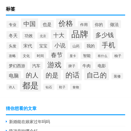
标签
价格
中国
也是
你的
做法
专业
作用
品牌
多少钱
十大
冬天
功效
北京
手机
小说
宋代
宝宝
我的
头发
山药
春节
智能
攻略
文化
时间
柚子
显卡
有什么
游戏
牛肉
梦幻西游
汽车
电影
牌子
的话
自己的
的人
的是
电脑
装修
都是
钻石
食物
诗人
鞋子
猜你想看的文章
新婚能在娘家过年吗吗
吸顶音响哪个好