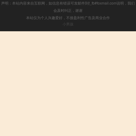
声明：本站内容来自互联网，如信息有错误可发邮件到f_fb#foxmail.com说明，我们
会及时纠正，谢谢
本站仅为个人兴趣爱好，不接盈利性广告及商业合作
小男孩