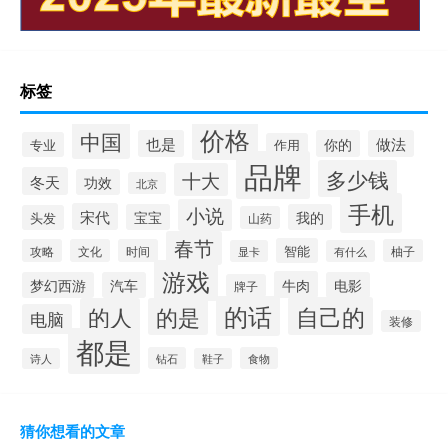
标签
价格
中国
也是
你的
做法
专业
作用
品牌
多少钱
十大
冬天
功效
北京
手机
小说
宋代
宝宝
我的
头发
山药
春节
智能
攻略
文化
时间
柚子
显卡
有什么
游戏
牛肉
梦幻西游
汽车
电影
牌子
的话
自己的
的人
的是
电脑
装修
都是
钻石
食物
诗人
鞋子
猜你想看的文章