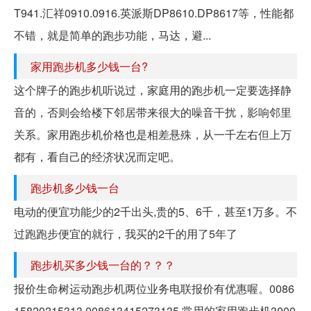
T941.汇祥0910.0916.英派斯DP8610.DP8617等，性能都
不错，就是简单的跑步功能，马达，避...
家用跑步机多少钱一台?
这个牌子的跑步机听说过，家庭用的跑步机一定要选择静
音的，否则会给楼下邻居带来很大的噪音干扰，影响邻里
关系。家用跑步机价格也是相差悬殊，从一千左右但上万
都有，看自己的经济状况而定吧。
跑步机多少钱一台
电动的便宜功能少的2千出头,贵的5、6千，甚至1万多。不
过跑跑步便宜的就行，我买的2千的用了5年了
跑步机买多少钱一台的？？？
报价生命树运动跑步机两位业务电联报价有优惠喔。0086
15820215313 008613415273135 常用的家用跑步机3000