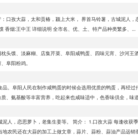
特产：口孜大蒜，太和贡椿，颍上大米， 界首马铃薯，古城泥人，
香烟:王中王 详细说明 全市名、优、土、特产品种类繁多、...
阳枕头馍、淡麻糊、店集芹菜、阜阳咸鸭蛋、四味元宵、沙河王
荷、阜阳粉鸡。
食品。阜阳人民在制作咸鸭蛋的时候会选用优质的鸭蛋，再经过
质、氨基酸等丰富营养，吃起来也咸味适中，色香味倶全，味道十
泥人，恋思萝卜，老集生姜等。 简介： 1.口孜大蒜 每逢收获
地农民还在大蒜的加工上做文章，蒜片、蒜粉、蒜油产品远销香.