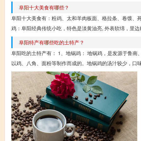
阜阳十大美食有哪些？
阜阳十大美食有：粉鸡、太和羊肉板面、格拉条、卷馍、死
鸡：阜阳经典传统小吃，特色是淡黄油亮, 外表软绵，里边
阜阳特产有哪些吃的土特产？
阜阳吃的土特产有： 1、地锅鸡： 地锅鸡，是发源于鲁
以鸡、八角、面粉等制作而成的。地锅鸡的汤汁较少，口味鲜