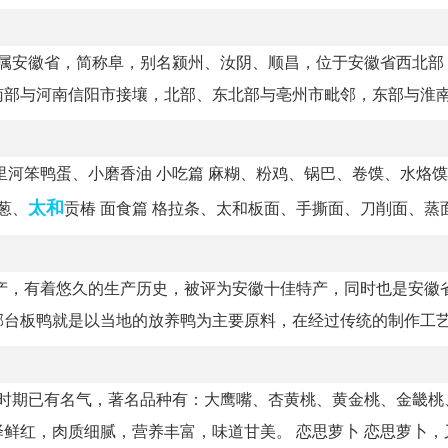
隶属安徽省，简称阜，别名颍州、汝阴、顺昌，位于安徽省西北部
部与河南信阳市接壤，北部、东北部与亳州市毗邻，东部与淮南.
河笨鸭蛋、小磨香油 小吃篇 麻糊、粉鸡、锅巴、卷馍、水烙馍
太和
葱、
贡椿 面食篇 格拉条、太和板面、手撕面、刀削面、蒸面.
产，有着悠久的生产历史，被评为安徽十佳特产，同时也是安徽
台板鸭就是以当地的放养鸭为主要原料，在经过传统的制作工艺制
宋时期已有名气，著名品种有：大鹰嘴、杏黄桃、黄金桃、金畿桃
红，肉质细腻，营养丰富，味道甘美。 恋思萝卜 恋思萝卜，又.