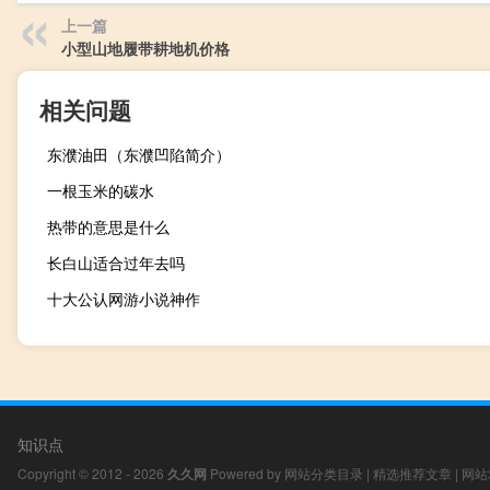
上一篇
小型山地履带耕地机价格
相关问题
东濮油田（东濮凹陷简介）
一根玉米的碳水
热带的意思是什么
长白山适合过年去吗
十大公认网游小说神作
知识点
Copyright © 2012 - 2026
久久网
Powered by
网站分类目录
|
精选推荐文章
|
网站