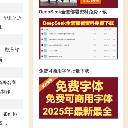
DeepSeek全套部署资料免费下载
，华北平原
..
、撒汤 绿
..
免费可商用字体批量下载
省著名商
作...
、银红桃
..