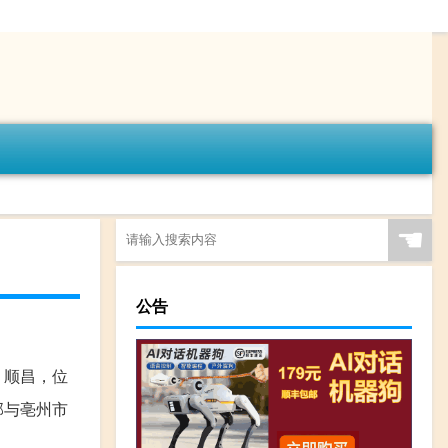
☚
公告
、顺昌，位
部与亳州市