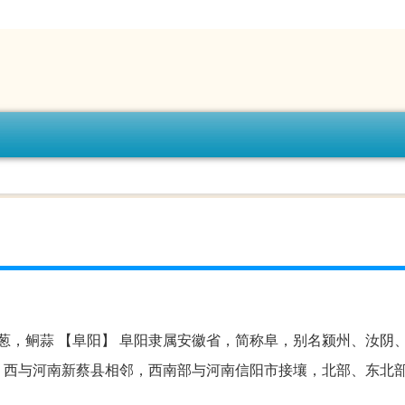
葱，鲖蒜 【阜阳】 阜阳隶属安徽省，简称阜，别名颍州、汝阴
，西与河南新蔡县相邻，西南部与河南信阳市接壤，北部、东北