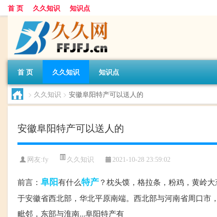
首 页
久久知识
知识点
首 页
久久知识
知识点
>
久久知识
>
安徽阜阳特产可以送人的
安徽阜阳特产可以送人的
久久知识
网友:
fy
2021-10-28 23:59:02
阜阳
特产
前言：
有什么
？枕头馍，格拉条，粉鸡，黄岭大
于安徽省西北部，华北平原南端。西北部与河南省周口市
毗邻，东部与淮南...阜阳特产有