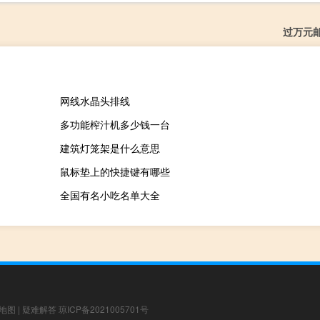
过万元
网线水晶头排线
多功能榨汁机多少钱一台
建筑灯笼架是什么意思
鼠标垫上的快捷键有哪些
全国有名小吃名单大全
地图
|
疑难解答
琼ICP备2021005701号