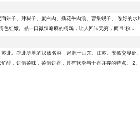
面饼子、辣糊子、蛋白肉、插花牛肉汤、曹集蚬子、­ 卷好的水烙
粉色红嫩。品一口微辣略麻的粉鸡，让人回味无穷，而且“粉...
南、苏北、皖北等地的汉族名菜，起源于山东、江苏、安徽交界处
醇，饼借菜味，菜借饼香，具有软滑与干香并存的特点。 2、太.