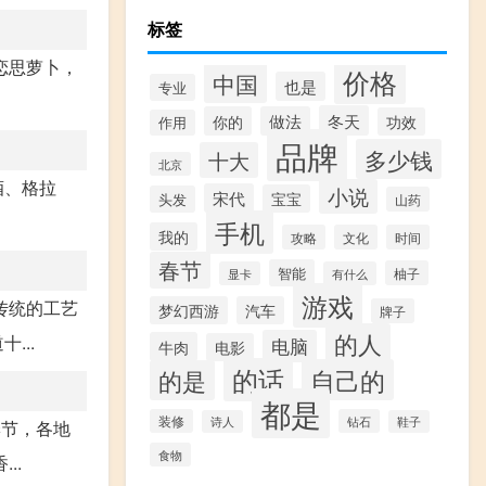
标签
恋思萝卜，
价格
中国
也是
专业
冬天
你的
做法
功效
作用
品牌
多少钱
十大
北京
酒、格拉
小说
宋代
宝宝
头发
山药
手机
我的
攻略
文化
时间
春节
智能
柚子
显卡
有什么
游戏
传统的工艺
梦幻西游
汽车
牌子
的人
...
电脑
牛肉
电影
的话
自己的
的是
都是
装修
钻石
诗人
鞋子
季节，各地
食物
..