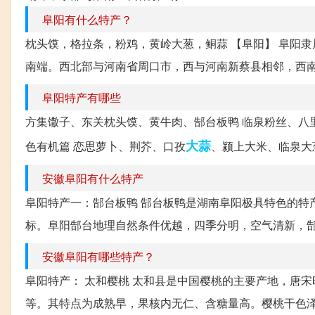
阜阳有什么特产？
枕头馍，格拉条，粉鸡，黄岭大葱，鲖蒜 【阜阳】 阜阳
南端。西北部与河南省周口市，西与河南新蔡县相邻，西南
阜阳特产有哪些
方集馓子、东关枕头馍、黄牛肉、郜台板鸭 临泉粉丝、八里
大蒜
色有机篇 恋思萝卜、荆芥、口孜
、颍上大米、临泉大
安徽阜阳有什么特产
阜阳特产一：郜台板鸭 郜台板鸭是湖南阜阳极具特色的特
标。阜阳郜台地理自然条件优越，四季分明，空气清新，郜
安徽阜阳有哪些特产？
阜阳特产： 太和樱桃 太和县是中国樱桃的主要产地，唐
等。其特点为成熟早，果核内无仁、含糖量高。樱桃干色泽鲜