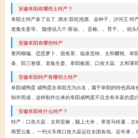
安徽阜阳有哪些土特产？
阜阳土特产多了去了. 酒水:双轮池酒、金种子、沙河王 
老集生姜等。 随便说几个:香油。。贡椿。。苔干。。枕头馍 
安徽阜阳有哪些特产
黄冈柳编、恋思萝卜、面鱼茶、临泉贡柿、太和樱桃、阜
条、田三卷馍、老集生姜、阜阳板面、口孜大蒜、太和薄
安徽阜阳特产有哪些土特产
阜阳咸鸭蛋 咸鸭蛋在阜阳尤为出名，属于阜阳的特色风味
制作而成，这样制作出来的阜阳咸鸭蛋不仅含有丰富的蛋白
安徽阜阳有什么特产？
特产：口孜大蒜，太和贡椿，颍上大米， 界首马铃薯，古城
商贾云集， 一列火车将口孜大蒜运往全国各地。近年来，当