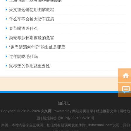
上海恒隆广场有哪些奢侈品牌
天文望远镜使用图解教程
什么车不会被大货车压扁
春节喝酒叫什么
类蛇毒肽长期擦脸的危害
“趣尚清濁何年分”的出处是哪里
过年能吃毛肚吗
鼠标垫的作用及重要性
知识点
Copyright © 2012 - 2026
久久网
Powered by
网站分类目录
|
精选推荐文章
|
网站地
图
|
疑难解答
琼ICP备2021005701号
声明：本站内容来自互联网，如信息有错误可发邮件到f_fb#foxmail.com说明，我们