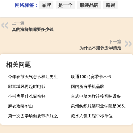
网络标签：
品牌
是一个
服装品牌
路易
上一篇
真的海柳烟嘴要多少钱
下一篇
为什么不建议去华清池
相关问题
今年春节天气怎么样让男生
联通100兆宽带卡不卡
郭富城风再起时电影
国内所有手机品牌
小书房用什么窗帘好
台式电脑怎样连接音响设备
麻衣攻略华山
泉州纺织服装职业学院是985大学吗
第一次去学瑜伽要带衣服么
藏水入疆工程中标单位