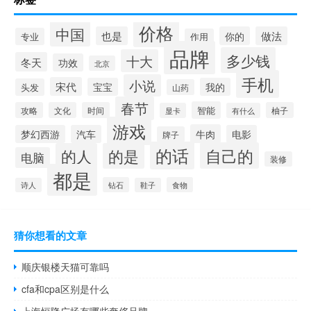
价格
中国
也是
你的
做法
专业
作用
品牌
多少钱
十大
冬天
功效
北京
手机
小说
宋代
宝宝
我的
头发
山药
春节
智能
攻略
文化
时间
柚子
显卡
有什么
游戏
牛肉
梦幻西游
汽车
电影
牌子
的话
自己的
的人
的是
电脑
装修
都是
钻石
食物
诗人
鞋子
猜你想看的文章
顺庆银楼天猫可靠吗
cfa和cpa区别是什么