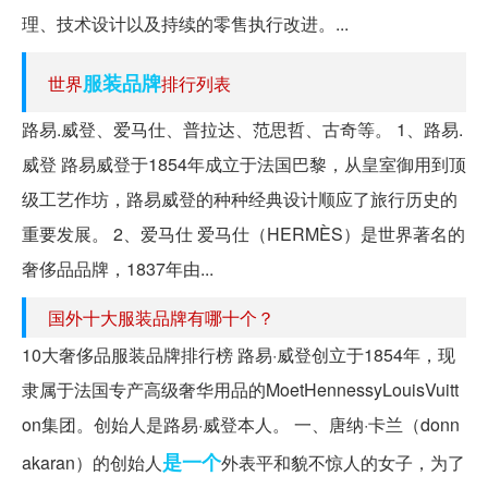
理、技术设计以及持续的零售执行改进。...
服装品牌
世界
排行列表
路易.威登、爱马仕、普拉达、范思哲、古奇等。 1、路易.
威登 路易威登于1854年成立于法国巴黎，从皇室御用到顶
级工艺作坊，路易威登的种种经典设计顺应了旅行历史的
重要发展。 2、爱马仕 爱马仕（HERMÈS）是世界著名的
奢侈品品牌，1837年由...
国外十大服装品牌有哪十个？
10大奢侈品服装品牌排行榜 路易·威登创立于1854年，现
隶属于法国专产高级奢华用品的MoetHennessyLouisVuitt
on集团。创始人是路易·威登本人。 一、唐纳·卡兰（donn
是一个
akaran）的创始人
外表平和貌不惊人的女子，为了