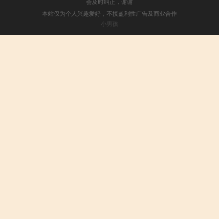
会及时纠正，谢谢
本站仅为个人兴趣爱好，不接盈利性广告及商业合作
小男孩