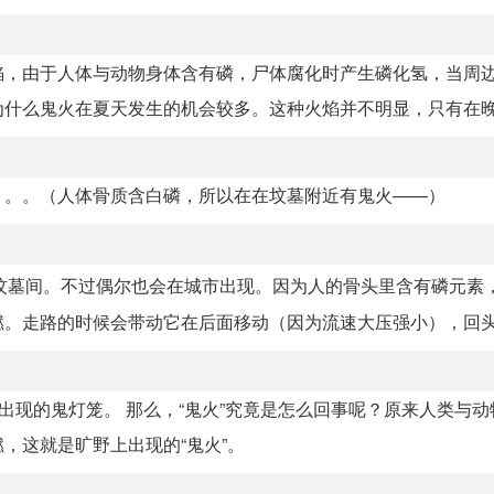
焰，由于人体与动物身体含有磷，尸体腐化时产生磷化氢，当周
什么鬼火在夏天发生的机会较多。这种火焰并不明显，只有在晚间
）。。（人体骨质含白磷，所以在在坟墓附近有鬼火——）
坟墓间。不过偶尔也会在城市出现。因为人的骨头里含有磷元素
。走路的时候会带动它在后面移动（因为流速大压强小），回头一
出现的鬼灯笼。 那么，“鬼火”究竟是怎么回事呢？原来人类与
，这就是旷野上出现的“鬼火”。