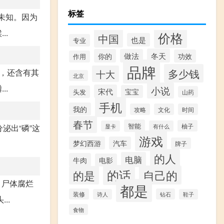
标签
未知。因为
..
价格
中国
也是
专业
冬天
你的
做法
功效
作用
品牌
多少钱
，还含有其
十大
北京
..
小说
宋代
宝宝
头发
山药
手机
我的
攻略
文化
时间
春节
智能
柚子
泌出“磷”这
显卡
有什么
游戏
梦幻西游
汽车
牌子
的人
电脑
牛肉
电影
的话
自己的
的是
，尸体腐烂
都是
装修
钻石
诗人
鞋子
..
食物