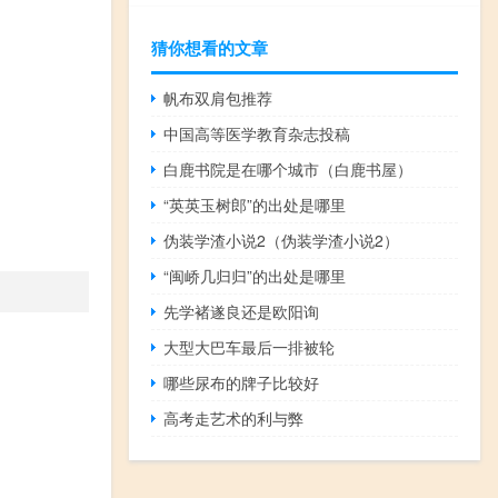
猜你想看的文章
帆布双肩包推荐
中国高等医学教育杂志投稿
白鹿书院是在哪个城市（白鹿书屋）
“英英玉树郎”的出处是哪里
伪装学渣小说2（伪装学渣小说2）
“闽峤几归归”的出处是哪里
先学褚遂良还是欧阳询
大型大巴车最后一排被轮
哪些尿布的牌子比较好
高考走艺术的利与弊