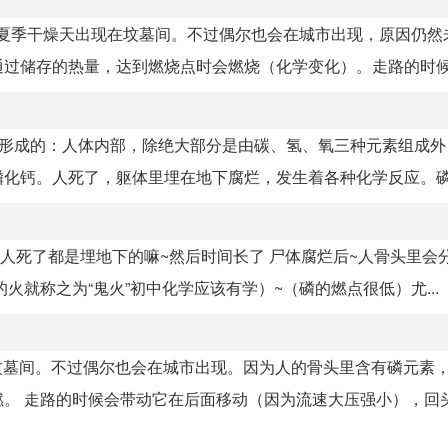
多于夏季干燥天出现在坟墓间。不过偶尔也会在城市出现，原因仍然
过储存的热量，达到燃烧点时会燃烧（化学变化）。走路的时候.
样形成的：人体内部，除绝大部分是由碳、氢、氧三种元素组成外
化钙。人死了，躯体里埋在地下腐烂，发生着各种化学反应。磷.
人死了都是埋地下的嘛~然后时间长了 尸体腐烂后~人骨头里会分
就称之为“鬼火”初中化学应该有学）~（磷的燃点很低）尤...
在坟墓间。不过偶尔也会在城市出现。因为人的骨头里含有磷元素
 走路的时候会带动它在后面移动（因为流速大压强小），回头.