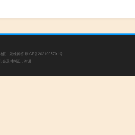
地图
|
疑难解答
琼ICP备2021005701号
，我们会及时纠正，谢谢