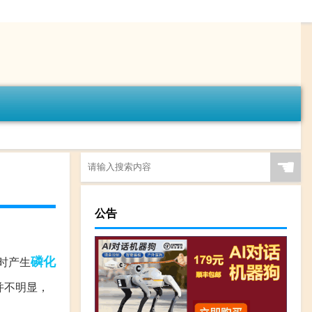
☚
公告
磷化
时产生
并不明显，