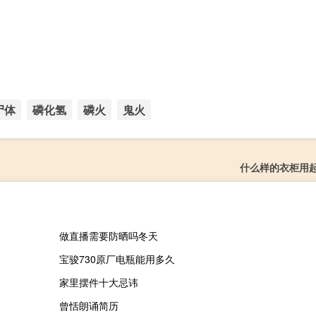
尸体
磷化氢
磷火
鬼火
什么样的衣柜用
做直播需要防晒吗冬天
宝骏730原厂电瓶能用多久
家里摆件十大忌讳
曾恬朗诵简历