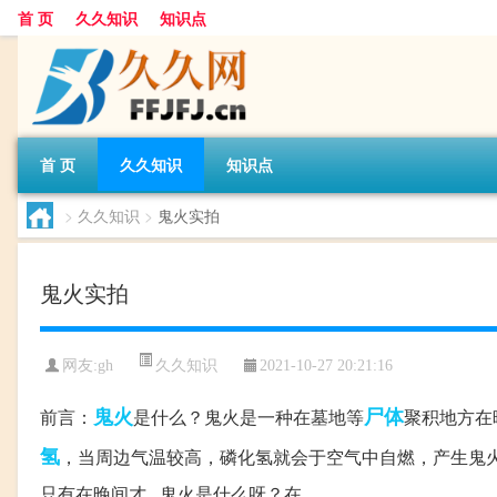
首 页
久久知识
知识点
首 页
久久知识
知识点
>
久久知识
>
鬼火实拍
鬼火实拍
久久知识
网友:
gh
2021-10-27 20:21:16
鬼火
尸体
前言：
是什么？鬼火是一种在墓地等
聚积地方在
氢
，当周边气温较高，磷化氢就会于空气中自燃，产生鬼
只有在晚间才...鬼火是什么呀？在