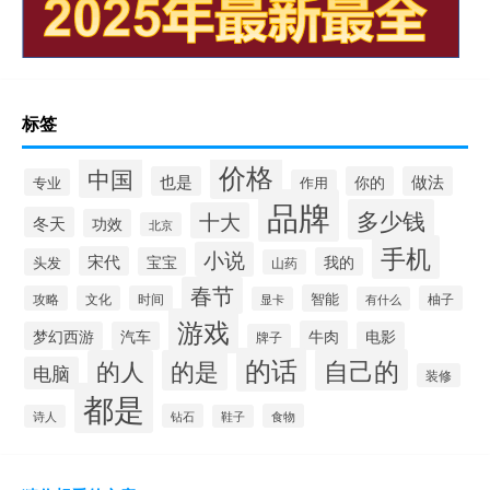
标签
价格
中国
也是
你的
做法
专业
作用
品牌
多少钱
十大
冬天
功效
北京
手机
小说
宋代
宝宝
我的
头发
山药
春节
智能
攻略
文化
时间
柚子
显卡
有什么
游戏
牛肉
梦幻西游
汽车
电影
牌子
的话
自己的
的人
的是
电脑
装修
都是
钻石
食物
诗人
鞋子