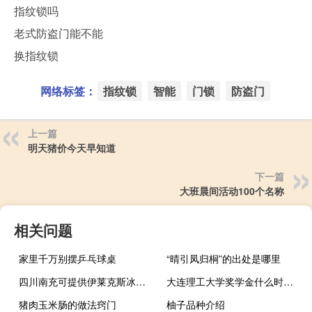
指纹锁吗
老式防盗门能不能
换指纹锁
网络标签：
指纹锁
智能
门锁
防盗门
上一篇
明天猪价今天早知道
下一篇
大班晨间活动100个名称
相关问题
家里千万别摆乒乓球桌
“晴引凤归桐”的出处是哪里
四川南充可提供伊莱克斯冰箱维修服务地址在哪
大连理工大学奖学金什么时候发
猪肉玉米肠的做法窍门
柚子品种介绍