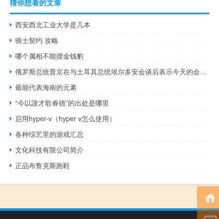
猜你想看的文章
西安西北工业大学是几本
骑士契约 攻略
哪个属相不能摆金钱豹
俄罗斯总统普京在与土耳其总统埃尔多安会谈后表示今天的会谈是建设性和务实的
最能代表海南的元素
“今以謏才歌睿德”的出处是哪里
启用hyper-v（hyper v怎么使用）
各种综艺里的游戏汇总
文化科技有限公司简介
正品布鲁克斯跑鞋