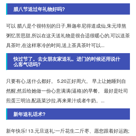
腊八节送过年礼物好吗?
可以 腊八是个很特别的日子,释迦牟尼得道成仙,朱元璋熬
粥忆苦思甜,所以在这天送礼物是很合适很暖心的,可以送茶
具茶叶,在这样寒冷的时间,送上茶具茶叶可以...
快过节了。去女朋友家送礼。进门的时候还用说什
么客气话吗?
只要有心,送什么都好。 5.20正好周六。 早上让她睡到自
然醒,然后给她做一份心意满满(逼格)的早餐。 最好是吐司
煎蛋三明治,配蔬菜沙拉,再来果汁或者牛奶。...
新年送礼话术?
新年快乐! 13.元旦送礼:一斤花生二斤枣、愿您跟着好运跑;