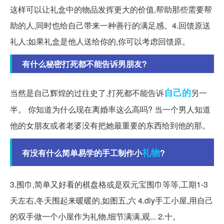
这样可以让礼盒中的物品发挥更大的价值,帮助那些需要帮
助的人,同时也给自己带来一种善行的满足感。4.回馈原送
礼人:如果礼盒是他人送给你的,你可以考虑回馈原。
有什么秘密打死都不能告诉男朋友?
自己的
当然是自己辉煌的过往史了,打死都不能告诉
另一
半。 你知道为什么现在离婚率这么高吗? 当一个男人知道
他的女朋友或者老婆没有把她最重要的东西给到他的那。
礼物
有没有什么简单易学的手工制作小
?
3.围巾,简单又好看的棋盘格或是双元宝围巾等等,工期1-3
天左右,冬天围起来暖暖的,如图五,六 4.diy手工小屋,用自己
的双手做一个小屋作为礼物,细节满满,观... 2.十。