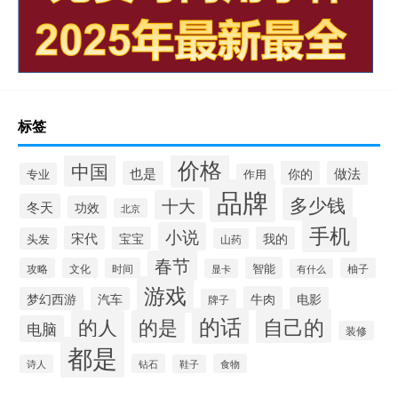
标签
价格
中国
也是
你的
做法
专业
作用
品牌
多少钱
十大
冬天
功效
北京
手机
小说
宋代
宝宝
我的
头发
山药
春节
智能
攻略
文化
时间
柚子
显卡
有什么
游戏
牛肉
梦幻西游
汽车
电影
牌子
的话
自己的
的人
的是
电脑
装修
都是
钻石
食物
诗人
鞋子