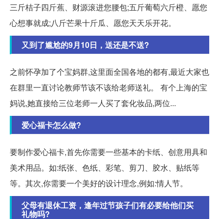
三斤桔子四斤蕉、财源滚进您腰包;五斤葡萄六斤橙、愿您
心想事就成;八斤芒果十斤瓜、愿您天天乐开花。
又到了尴尬的9月10日，送还是不送?
之前怀孕加了个宝妈群,这里面全国各地的都有,最近大家也
在群里一直讨论教师节该不该给老师送礼。 有个上海的宝
妈说,她直接给三位老师一人买了套化妆品,两位...
爱心福卡怎么做?
要制作爱心福卡,首先你需要一些基本的卡纸、创意用具和
美术用品。如:纸张、色纸、彩笔、剪刀、胶水、贴纸等
等。其次,你需要一个美好的设计理念,例如:情人节。
父母有退休工资，逢年过节孩子们有必要给他们买
礼物吗?