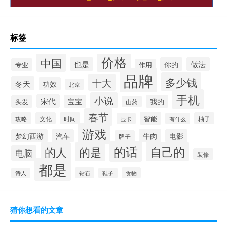
标签
价格
中国
也是
你的
做法
专业
作用
品牌
多少钱
十大
冬天
功效
北京
手机
小说
宋代
宝宝
我的
头发
山药
春节
智能
攻略
文化
时间
柚子
显卡
有什么
游戏
牛肉
梦幻西游
汽车
电影
牌子
的话
自己的
的人
的是
电脑
装修
都是
钻石
食物
诗人
鞋子
猜你想看的文章