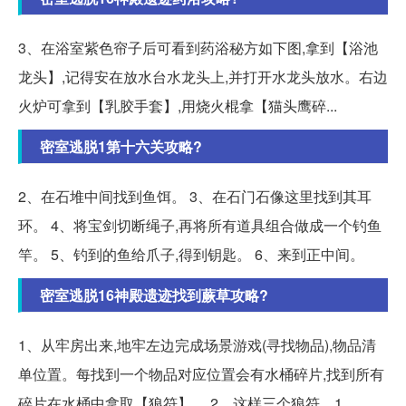
3、在浴室紫色帘子后可看到药浴秘方如下图,拿到【浴池
龙头】,记得安在放水台水龙头上,并打开水龙头放水。右边
火炉可拿到【乳胶手套】,用烧火棍拿【猫头鹰碎...
密室逃脱1第十六关攻略?
2、在石堆中间找到鱼饵。 3、在石门石像这里找到其耳
环。 4、将宝剑切断绳子,再将所有道具组合做成一个钓鱼
竿。 5、钓到的鱼给爪子,得到钥匙。 6、来到正中间。
密室逃脱16神殿遗迹找到蕨草攻略?
1、从牢房出来,地牢左边完成场景游戏(寻找物品),物品清
单位置。每找到一个物品对应位置会有水桶碎片,找到所有
碎片在水桶中拿取【狼符】。 2、这样三个狼符... 1。