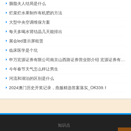
胭脂夫人结局是什么
烂菜烂水果制作有机肥的方法
大型中央空调维保方案
每天多喝水肾结晶几天能排出
展会led显示屏租赁
临床医学是个坑
申万宏源证券有限公司南京山西路证券营业部介绍 宏源证券有限公司
今年春节天气怎么样让男生
河流和湖泊的区别是什么
2024澳门历史开奖记录，燕服精选答案落实_OK339.1
知识点