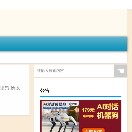
☚
为里昂,所以
公告