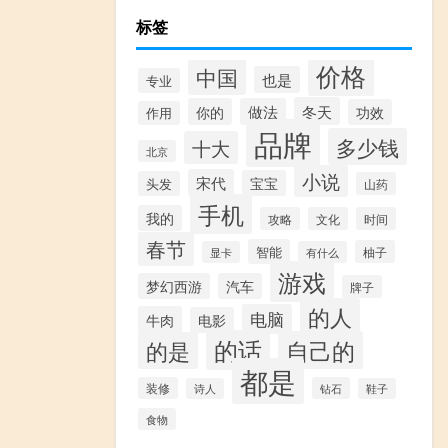
标签
价格
中国
也是
专业
冬天
你的
做法
功效
作用
品牌
多少钱
十大
北京
小说
宋代
宝宝
头发
山药
手机
我的
攻略
文化
时间
春节
智能
柚子
显卡
有什么
游戏
梦幻西游
汽车
牌子
的人
电脑
牛肉
电影
的话
自己的
的是
都是
装修
钻石
诗人
鞋子
食物