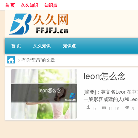
首 页
久久知识
知识点
首 页
久久知识
知识点
>
有关“里昂”的文章
leon怎么念
[摘要]：英文名Leon在
一般形容威猛的人(和Leo同
le
11-19
5