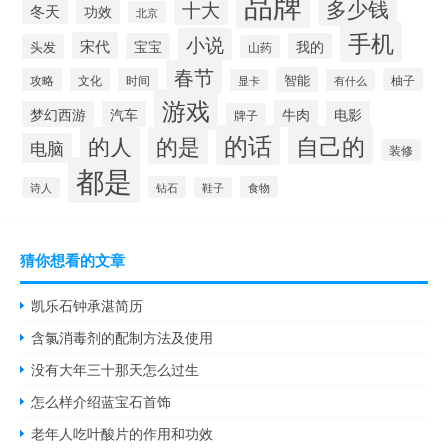
品牌
多少钱
十大
冬天
功效
北京
手机
小说
宋代
宝宝
我的
头发
山药
春节
智能
攻略
文化
时间
柚子
显卡
有什么
游戏
牛肉
梦幻西游
汽车
电影
牌子
的话
自己的
的人
的是
电脑
装修
都是
钻石
食物
诗人
鞋子
猜你想看的文章
凯乐石钟承湛简历
含氯消毒剂的配制方法及使用
没有大年三十那天怎么过生
怎么样介绍蓝宝石首饰
老年人吃叶酸片的作用和功效