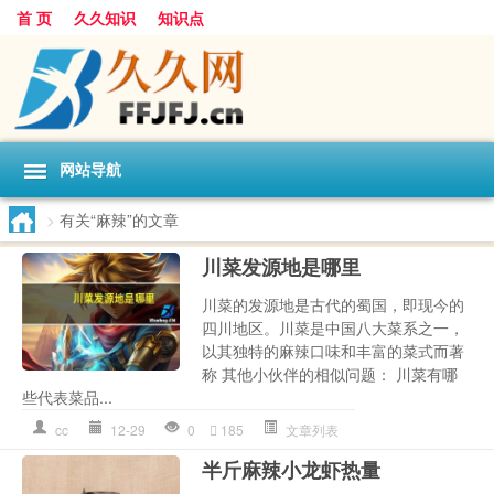
首 页
久久知识
知识点
网站导航
>
有关“麻辣”的文章
川菜发源地是哪里
川菜的发源地是古代的蜀国，即现今的
四川地区。川菜是中国八大菜系之一，
以其独特的麻辣口味和丰富的菜式而著
称 其他小伙伴的相似问题： 川菜有哪
些代表菜品...
cc
12-29
0
185
文章列表
半斤麻辣小龙虾热量