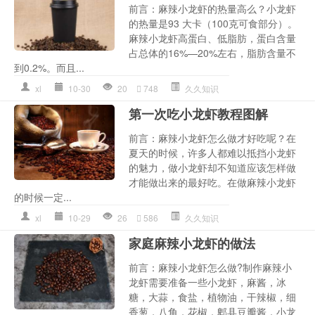
前言：麻辣小龙虾的热量高么？小龙虾
的热量是93 大卡（100克可食部分）。
麻辣小龙虾高蛋白、低脂肪，蛋白含量
占总体的16%—20%左右，脂肪含量不
到0.2%。而且...
xl
10-30
20
748
久久知识
第一次吃小龙虾教程图解
前言：麻辣小龙虾怎么做才好吃呢？在
夏天的时候，许多人都难以抵挡小龙虾
的魅力，做小龙虾却不知道应该怎样做
才能做出来的最好吃。在做麻辣小龙虾
的时候一定...
xl
10-29
26
586
久久知识
家庭麻辣小龙虾的做法
前言：麻辣小龙虾怎么做?制作麻辣小
龙虾需要准备一些小龙虾，麻酱，冰
糖，大蒜，食盐，植物油，干辣椒，细
香葱，八角，花椒，郫县豆瓣酱，小龙