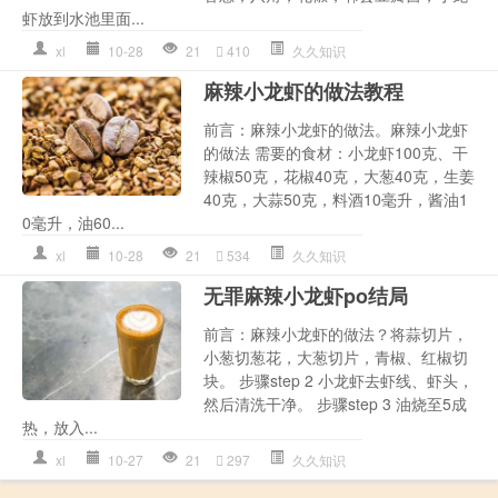
虾放到水池里面...
xl
10-28
21
410
久久知识
麻辣小龙虾的做法教程
前言：麻辣小龙虾的做法。麻辣小龙虾
的做法 需要的食材：小龙虾100克、干
辣椒50克，花椒40克，大葱40克，生姜
40克，大蒜50克，料酒10毫升，酱油1
0毫升，油60...
xl
10-28
21
534
久久知识
无罪麻辣小龙虾po结局
前言：麻辣小龙虾的做法？将蒜切片，
小葱切葱花，大葱切片，青椒、红椒切
块。 步骤step 2 小龙虾去虾线、虾头，
然后清洗干净。 步骤step 3 油烧至5成
热，放入...
xl
10-27
21
297
久久知识