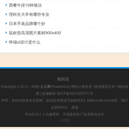
西餐牛排10种做法
理科生大学有哪些专业
日本手表品牌哪个好
鼠标垫高清图片素材900x400
终端ui设计是什么
知识点
Copyright © 2012 - 2026
久久网
Powered by
网站分类目录
|
精选推荐文章
|
网站地
图
|
疑难解答
琼ICP备2021005701号
声明：本站内容来自互联网，如信息有错误可发邮件到f_fb#foxmail.com说明，我们
会及时纠正，谢谢
本站仅为个人兴趣爱好，不接盈利性广告及商业合作
小男孩