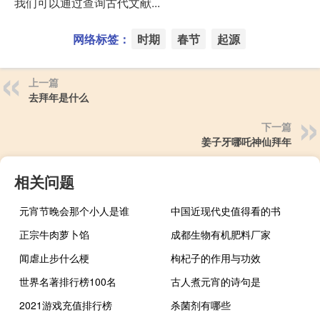
我们可以通过查询古代文献...
网络标签：
时期
春节
起源
上一篇
去拜年是什么
下一篇
姜子牙哪吒神仙拜年
相关问题
元宵节晚会那个小人是谁
中国近现代史值得看的书
正宗牛肉萝卜馅
成都生物有机肥料厂家
闻虐止步什么梗
枸杞子的作用与功效
世界名著排行榜100名
古人煮元宵的诗句是
2021游戏充值排行榜
杀菌剂有哪些