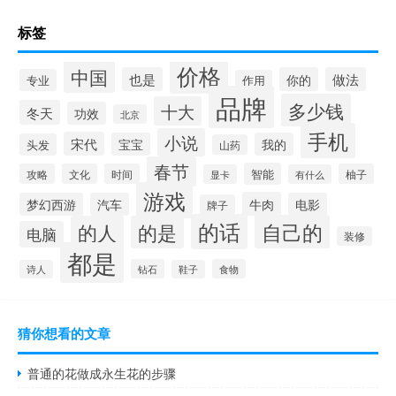
标签
价格
中国
也是
你的
做法
专业
作用
品牌
多少钱
十大
冬天
功效
北京
手机
小说
宋代
宝宝
我的
头发
山药
春节
智能
攻略
文化
时间
柚子
显卡
有什么
游戏
牛肉
梦幻西游
汽车
电影
牌子
的话
自己的
的人
的是
电脑
装修
都是
钻石
食物
诗人
鞋子
猜你想看的文章
普通的花做成永生花的步骤