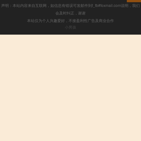
声明：本站内容来自互联网，如信息有错误可发邮件到f_fb#foxmail.com说明，我们
会及时纠正，谢谢
本站仅为个人兴趣爱好，不接盈利性广告及商业合作
小男孩