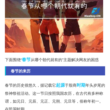
春节
下面围绕“
从哪个朝代就有的”主题解决网友的困惑
春节的来历
起源
时期
春节的历史很悠久，据记载它
于殷商
年头岁尾的
祭神祭祖活动。这一节日按照我国农历，在古代有多种称
谓，如元日、元辰、元正、元朔、元旦等，俗称年初一。
在民国时期，...