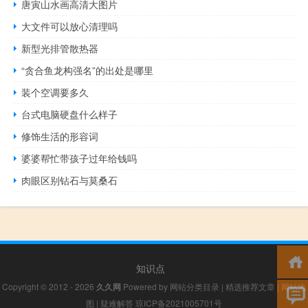
唐寅山水画高清大图片
大文件可以放心清理吗
新型光排管散热器
“贪合鱼龙构强名”的出处是哪里
装个空调要多久
台式电脑硬盘什么样子
修饰生活的形容词
婆婆帮忙带孩子过年给钱吗
肉眼区别钻石与莫桑石
知识点
Copyright © 2012 - 2026
久久网
Powered by
网站分类目录
|
精选推荐文章
|
网站地
图
|
疑难解答
琼ICP备2021005701号