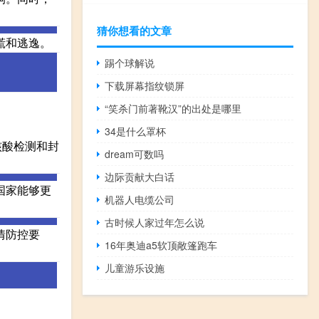
猜你想看的文章
慌和逃逸。
踢个球解说
下载屏幕指纹锁屏
“笑杀门前著靴汉”的出处是哪里
34是什么罩杯
核酸检测和封
dream可数吗
边际贡献大白话
国家能够更
机器人电缆公司
古时候人家过年怎么说
情防控要
16年奥迪a5软顶敞篷跑车
儿童游乐设施