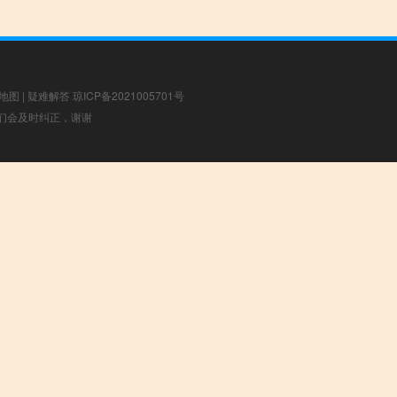
地图
|
疑难解答
琼ICP备2021005701号
，我们会及时纠正，谢谢