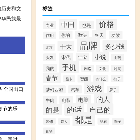
的历史和文
标签
中华民族最
价格
中国
也是
专业
冬天
你的
做法
功效
作用
品牌
多少钱
十大
北京
小说
宋代
宝宝
头发
山药
手机
我的
攻略
文化
时间
春节
智能
柚子
显卡
有什么
游戏
占全国出口
梦幻西游
汽车
牌子
的人
电脑
牛肉
电影
的话
自己的
春节的乐
的是
都是
装修
钻石
诗人
鞋子
食物
响。同时，