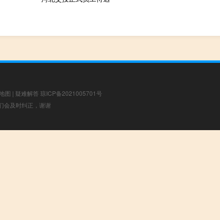
地图
|
疑难解答
琼ICP备2021005701号
，我们会及时纠正，谢谢