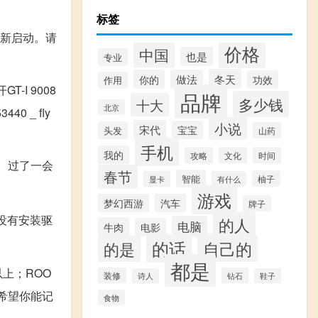
标签
需要重新启动。请
价格
中国
也是
专业
冬天
你的
做法
功效
作用
打开GT-I 9008
品牌
多少钱
十大
北京
440 _ fly
小说
宋代
宝宝
头发
山药
手机
我的
攻略
文化
时间
键。过了一会
春节
智能
柚子
显卡
有什么
游戏
梦幻西游
汽车
牌子
没有安装驱
的人
电脑
牛肉
电影
的话
自己的
的是
都是
上；ROO
装修
钻石
诗人
鞋子
希望你能记
食物