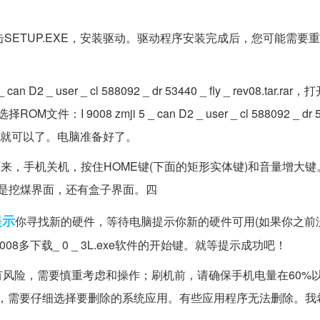
v 1.6 . zip，点击SETUP.EXE，安装驱动。驱动程序安装完成后，您可能
n D2 _ user _ cl 588092 _ dr 53440 _ fly _ rev08.tar.rar，
文件：I 9008 zmji 5 _ can D2 _ user _ cl 588092 _ dr 53
默认值就可以了。电脑准备好了。
下来，手机关机，按住HOME键(下面的矩形实体键)和音量增大
不是挖煤界面，还有盒子界面。四
提示
你寻找新的硬件，等待电脑提示你新的硬件可用(如果你之前
8多下载_ 0 _ 3L.exe软件的开始键。就等提示成功吧！
风险，需要慎重考虑和操作；刷机前，请确保手机电量在60%以
后，需要仔细选择要删除的系统应用。有些应用程序无法删除。我