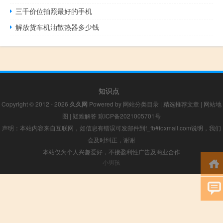
三千价位拍照最好的手机
解放货车机油散热器多少钱
知识点
Copyright © 2012 - 2026
久久网
Powered by
网站分类目录
|
精选推荐文章
|
网站地
图
|
疑难解答
琼ICP备2021005701号
声明：本站内容来自互联网，如信息有错误可发邮件到f_fb#foxmail.com说明，我们
会及时纠正，谢谢
本站仅为个人兴趣爱好，不接盈利性广告及商业合作
小男孩