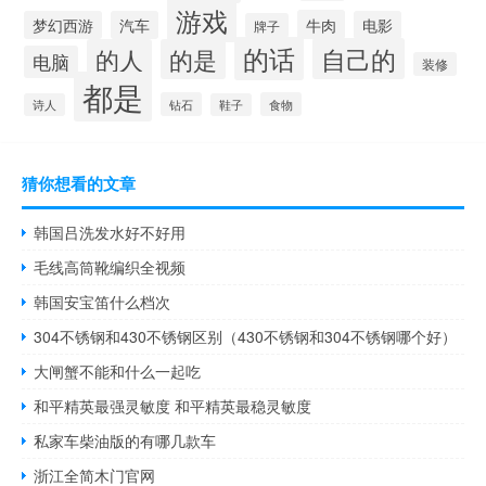
游戏
牛肉
梦幻西游
汽车
电影
牌子
的话
自己的
的人
的是
电脑
装修
都是
钻石
食物
诗人
鞋子
猜你想看的文章
韩国吕洗发水好不好用
毛线高筒靴编织全视频
韩国安宝笛什么档次
304不锈钢和430不锈钢区别（430不锈钢和304不锈钢哪个好）
大闸蟹不能和什么一起吃
和平精英最强灵敏度 和平精英最稳灵敏度
私家车柴油版的有哪几款车
浙江全简木门官网