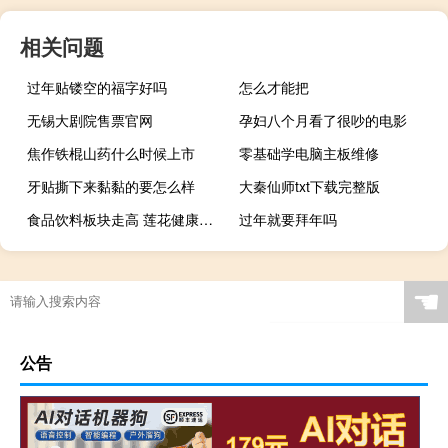
相关问题
过年贴镂空的福字好吗
怎么才能把
无锡大剧院售票官网
孕妇八个月看了很吵的电影
焦作铁棍山药什么时候上市
零基础学电脑主板维修
牙贴撕下来黏黏的要怎么样
大秦仙师txt下载完整版
食品饮料板块走高 莲花健康涨停
过年就要拜年吗
☚
公告