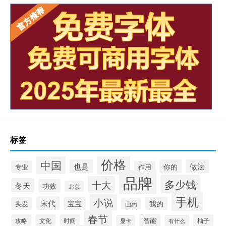
标签
价格
中国
也是
你的
做法
专业
作用
品牌
多少钱
十大
冬天
功效
北京
手机
小说
宋代
宝宝
我的
头发
山药
春节
智能
攻略
文化
时间
柚子
显卡
有什么