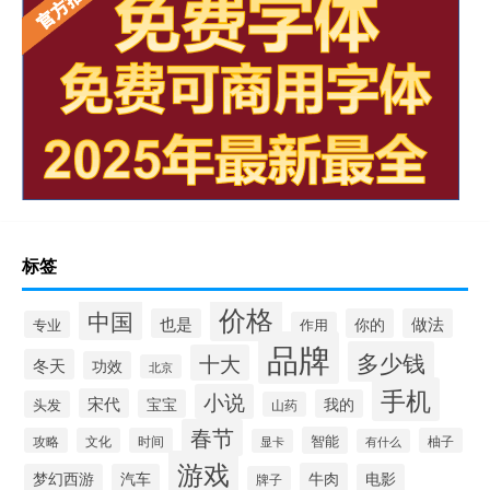
标签
价格
中国
也是
你的
做法
专业
作用
品牌
多少钱
十大
冬天
功效
北京
手机
小说
宋代
宝宝
我的
头发
山药
春节
智能
攻略
文化
时间
柚子
显卡
有什么
游戏
牛肉
梦幻西游
汽车
电影
牌子