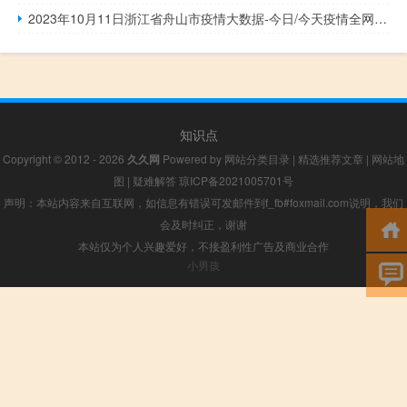
2023年10月11日浙江省舟山市疫情大数据-今日/今天疫情全网搜索最新实时消息动态情况通知播报
知识点
Copyright © 2012 - 2026
久久网
Powered by
网站分类目录
|
精选推荐文章
|
网站地
图
|
疑难解答
琼ICP备2021005701号
声明：本站内容来自互联网，如信息有错误可发邮件到f_fb#foxmail.com说明，我们
会及时纠正，谢谢
本站仅为个人兴趣爱好，不接盈利性广告及商业合作
小男孩