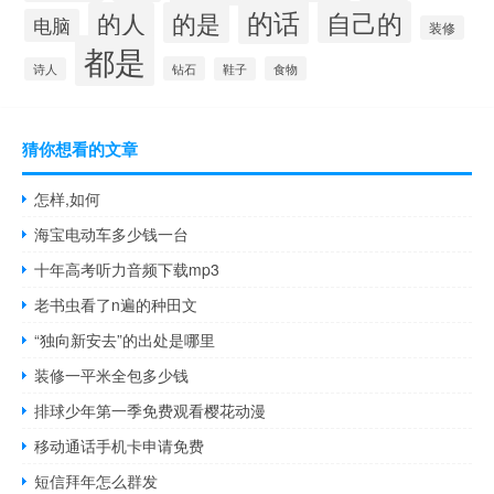
的话
自己的
的人
的是
电脑
装修
都是
钻石
食物
诗人
鞋子
猜你想看的文章
怎样,如何
海宝电动车多少钱一台
十年高考听力音频下载mp3
老书虫看了n遍的种田文
“独向新安去”的出处是哪里
装修一平米全包多少钱
排球少年第一季免费观看樱花动漫
移动通话手机卡申请免费
短信拜年怎么群发