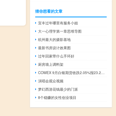
猜你想看的文章
宜丰过年哪里有服务小姐
大一心理学第一章思维导图
杭州最大的摄影基地
最新书房设计效果图
过年回家带什么手环好
厨房墙上调料架
COMEX 9月白银期货收跌2.05%报23.232美元/盎司COMEX 10月白银期货收跌2.03%报23.352美元/盎司
演唱会观众视频
梦幻西游花钱最少的门派
8个稳赚的女性创业项目