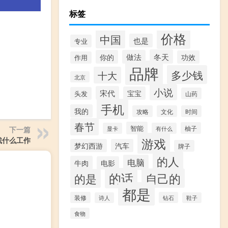
标签
价格
中国
也是
专业
冬天
你的
做法
功效
作用
品牌
多少钱
十大
北京
小说
宋代
宝宝
头发
山药
手机
我的
攻略
文化
时间
春节
智能
柚子
下一篇
显卡
有什么
游戏
找什么工作
梦幻西游
汽车
牌子
的人
电脑
牛肉
电影
的话
自己的
的是
都是
装修
钻石
诗人
鞋子
食物