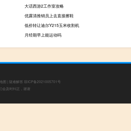
大话西游2工作室攻略
优露清推销员上去直接擦鞋
低价转让迪尔Y215玉米收割机
月经期早上能运动吗
地图
|
疑难解答
琼ICP备2021005701号
，我们会及时纠正，谢谢