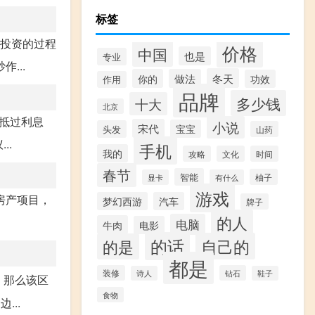
标签
在投资的过程
价格
中国
也是
专业
...
冬天
你的
做法
功效
作用
品牌
多少钱
十大
北京
法抵过利息
小说
宋代
宝宝
头发
山药
..
手机
我的
攻略
文化
时间
春节
智能
柚子
显卡
有什么
游戏
房产项目，
梦幻西游
汽车
牌子
的人
电脑
牛肉
电影
的话
自己的
的是
都是
装修
钻石
诗人
鞋子
，那么该区
食物
..