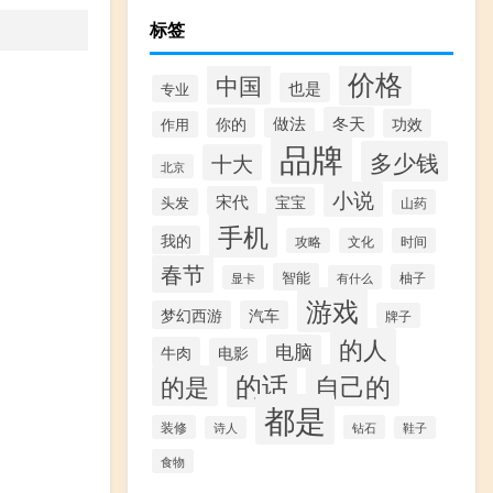
标签
价格
中国
也是
专业
冬天
你的
做法
功效
作用
品牌
多少钱
十大
北京
小说
宋代
宝宝
头发
山药
手机
我的
攻略
文化
时间
春节
智能
柚子
显卡
有什么
游戏
梦幻西游
汽车
牌子
的人
电脑
牛肉
电影
的话
自己的
的是
都是
装修
钻石
诗人
鞋子
食物