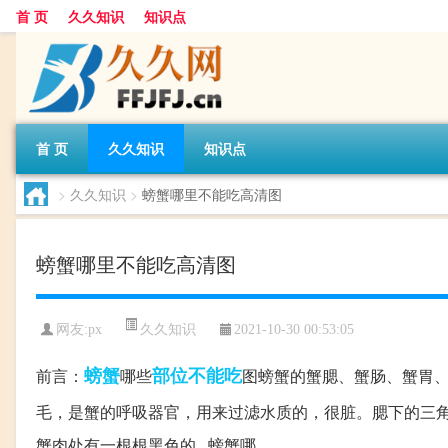
首 页
久久知识
知识点
首 页
久久知识
知识点
>
久久知识
>
螃蟹哪里不能吃高清图
螃蟹哪里不能吃高清图
久久知识
网友:
px
2021-10-30 00:53:05
螃蟹
部位
不能吃
前言：
哪些
图螃蟹的蟹腮、蟹肠、蟹胃、
毛，是蟹的呼吸器官，用来过滤水质的，很脏。腮下的三角
蟹肉处有一根根黑色的...螃蟹哪