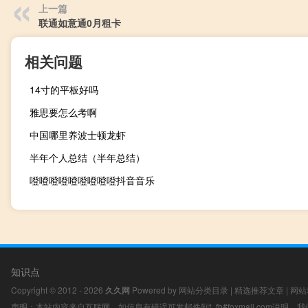
上一篇
联通如意通0月租卡
相关问题
14寸的平板好吗
雅思要怎么考啊
中国哪里养波士顿龙虾
半年个人总结（半年总结）
噔噔噔噔噔噔噔噔噔抖音音乐
知识点
Copyright © 2012 - 2026
久久网
Powered by
网站分类目录
|
精选推荐文章
|
网站
声明：本站内容来自互联网，如信息有错误可发邮件到f_fb#foxmail.com说明