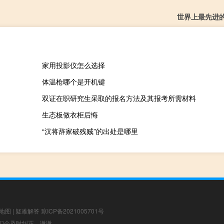
世界上最先进
家用投影仪怎么选择
体温枪哪个是开机键
双证在职研究生采取的报名方法及其报考所需材料
生态板做衣柜后悔
“汉将辞家破残贼”的出处是哪里
地图
|
疑难解答
琼ICP备2021005701号
，我们会及时纠正，谢谢