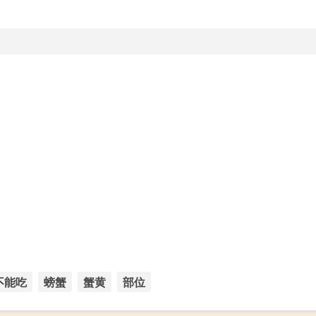
不能吃
螃蟹
蟹黄
部位