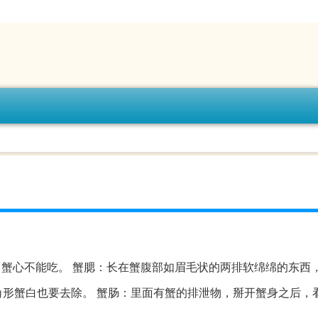
蟹心不能吃。 蟹腮：长在蟹腹部如眉毛状的两排软绵绵的东西
形蟹白也要去除。 蟹肠：里面有蟹的排泄物，掰开蟹身之后，