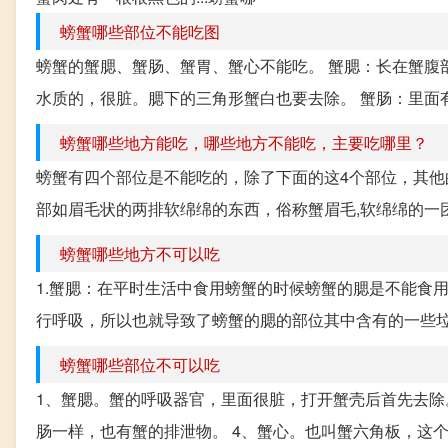
螃蟹哪些部位不能吃图
螃蟹的蟹腮、蟹肠、蟹胃、蟹心不能吃。 蟹腮：长在蟹腹
水质的，很脏。腮下的三角形蟹白也要去除。 蟹肠：里面有
螃蟹哪些地方能吃，哪些地方不能吃，主要吃哪里？
螃蟹有四个部位是不能吃的，除了下面的这4个部位，其他
部如眉毛状的两排软绵绵的东西，俗称蟹眉毛,软绵绵的一团
螃蟹哪些地方不可以吃
1.蟹腮：在平时生活中食用螃蟹的时候螃蟹的腮是不能食
行呼吸，所以也就导致了螃蟹的腮的部位其中含有的一些垃
螃蟹哪些部位不可以吃
1、蟹腮。蟹的呼吸器官，里面很脏，打开蟹壳后首先去除
肠一样，也有蟹的排泄物。 4、蟹心。也叫蟹六角板，这个