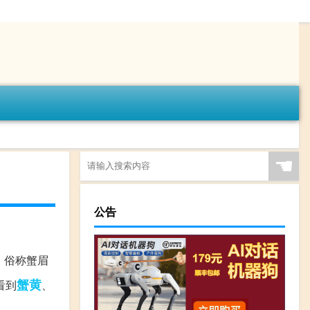
☚
公告
，俗称蟹眉
蟹黄
看到
、