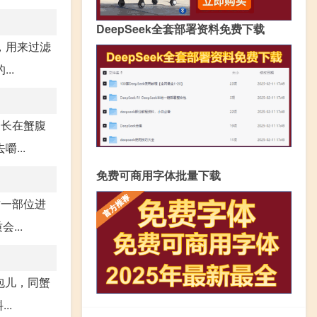
DeepSeek全套部署资料免费下载
，用来过滤
..
：长在蟹腹
...
免费可商用字体批量下载
这一部位进
...
包儿，同蟹
..