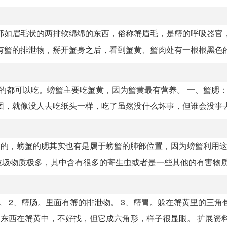
部如眉毛状的两排软绵绵的东西，俗称蟹眉毛，是蟹的呼吸器官
蟹的排泄物，掰开蟹身之后，看到蟹黄、蟹肉处有一根根黑色的.
的都可以吃。螃蟹主要吃蟹黄，因为蟹黄最有营养。 一、蟹腮
，就像没人去吃纸头一样，吃了虽然没什么坏事，但谁会没事去嚼
用的，螃蟹的腮其实也有是属于螃蟹的肺部位置，因为螃蟹利用
圾物质极多，其中含有很多的寄生虫或者是一些其他的有害物质会
。 2、蟹肠。里面有蟹的排泄物。 3、蟹胃。躲在蟹黄里的三角
东西在蟹黄中，不好找，但它成六角形，样子很显眼。 扩展资料.