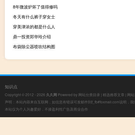
8年微波炉坏了值得修吗
冬天有什么裤子穿女士
穿美津浓的都是什么人
鼎一投资郑华玲介绍
布袋除尘器喷吹结构图
知识点
Copyright © 2012 - 2026
久久网
Powered by
网站分类目录
|
精选推荐文章
|
网站
声明：本站内容来自互联网，如信息有错误可发邮件到f_fb#foxmail.com说明
本站仅为个人兴趣爱好，不接盈利性广告及商业合作