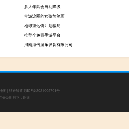
多大年龄会自动降级
带游泳圈的女孩简笔画
地球望远镜计划骗局
推荐个免费手游平台
河南海倍游乐设备有限公司
地图
|
疑难解答
琼ICP备2021005701号
，我们会及时纠正，谢谢