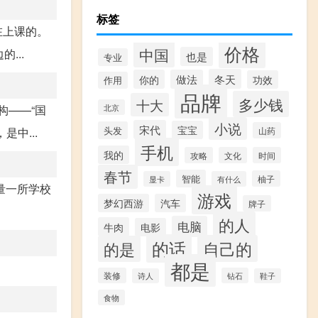
标签
在上课的。
价格
中国
...
也是
专业
冬天
你的
做法
功效
作用
品牌
多少钱
十大
构——“国
北京
小说
宋代
宝宝
头发
中...
山药
手机
我的
攻略
文化
时间
春节
智能
柚子
显卡
有什么
量一所学校
游戏
梦幻西游
汽车
牌子
的人
电脑
牛肉
电影
的话
自己的
的是
都是
装修
钻石
诗人
鞋子
食物