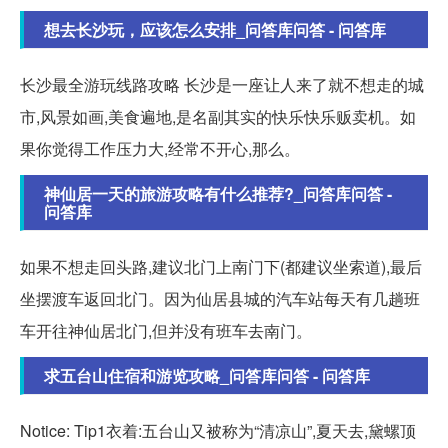
想去长沙玩，应该怎么安排_问答库问答 - 问答库
长沙最全游玩线路攻略 长沙是一座让人来了就不想走的城
市,风景如画,美食遍地,是名副其实的快乐快乐贩卖机。如
果你觉得工作压力大,经常不开心,那么。
神仙居一天的旅游攻略有什么推荐?_问答库问答 -
问答库
如果不想走回头路,建议北门上南门下(都建议坐索道),最后
坐摆渡车返回北门。因为仙居县城的汽车站每天有几趟班
车开往神仙居北门,但并没有班车去南门。
求五台山住宿和游览攻略_问答库问答 - 问答库
Notice: Tip1衣着:五台山又被称为“清凉山”,夏天去,黛螺顶