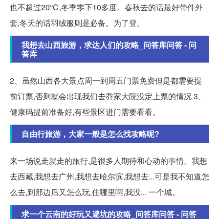
也不超过20℃,冬季零下10多度。春秋去的话最好带件外
套,冬天的话羽绒服则是必备。为了登。
我想去山西旅游，求达人们的攻略_问答库问答 - 问
答库
2、虽然山西各大景点周一到周五门票免费但是都需要提
前订票,否则就会出现我们去乔家大院没定上票的情况 3、
健康码提前准备好,有些景区进门需要看看。
自由行旅游，大家一般是怎么找攻略呢?
来一场说走就走的旅行,是很多人期待和心动的事情。我想
去西藏,我想去广州,我想去哈尔滨,我想去...可是我不知道怎
么去,到那边后又怎么玩,住哪里啊,我没... 一个城。
求一个云南的好玩又避坑的攻略_问答库问答 - 问答