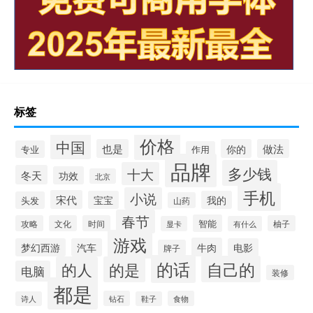
标签
价格
中国
也是
你的
做法
专业
作用
品牌
多少钱
十大
冬天
功效
北京
手机
小说
宋代
宝宝
我的
头发
山药
春节
智能
攻略
文化
时间
柚子
显卡
有什么
游戏
牛肉
梦幻西游
汽车
电影
牌子
的话
自己的
的人
的是
电脑
装修
都是
钻石
食物
诗人
鞋子