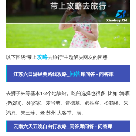
攻略
以下围绕“带上
去旅行”主题解决网友的困惑
问答
江苏六日游经典路线攻略_
库问答 - 问答库
去狮子林等基本1-2个地铁站。吃的选择也很多, 比如 :海底
捞(2间)、外婆家、麦当劳、肯德基、必胜客、松鹤楼、朱
鸿兴、朱三珍、老 苏州 大客堂、满。
云南六天五晚自由行攻略_问答库问答 - 问答库