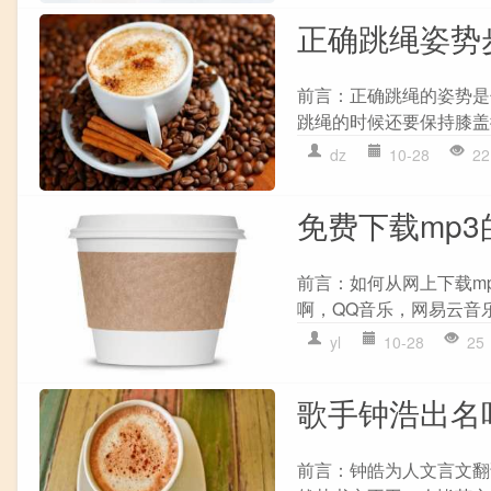
正确跳绳姿势
前言：正确跳绳的姿势是
跳绳的时候还要保持膝盖
dz
10-28
22
免费下载mp
前言：如何从网上下载m
啊，QQ音乐，网易云音乐
yl
10-28
25
歌手钟浩出名
前言：钟皓为人文言文翻