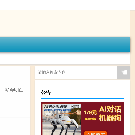
☚
，就会明白
公告