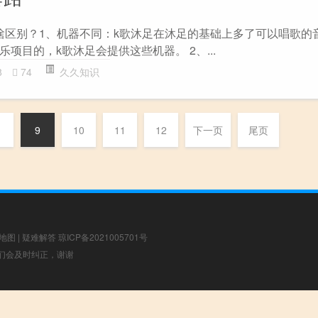
啥区别？1、机器不同：k歌沐足在沐足的基础上多了可以唱歌的
项目的，k歌沐足会提供这些机器。 2、...
8
74
久久知识
9
10
11
12
下一页
尾页
地图
|
疑难解答
琼ICP备2021005701号
，我们会及时纠正，谢谢