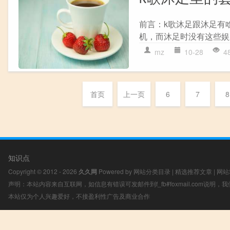
前言：k歌沐足跟沐足有
机，而沐足时没有这些娱乐
mz
10-28
4
首页
上一页
6
7
8
知识点
Copyright © 2012 - 2026
久久网
Powered by
网站分类目录
|
精选推荐文章
|
网站
声明：本站内容来自互联网，如信息有错误可发邮件到f_fb#foxmail.com说明
本站仅为个人兴趣爱好，不接盈利性广告及商业合作