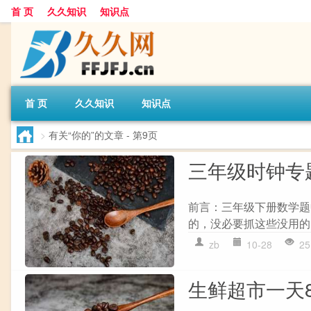
首 页
久久知识
知识点
首 页
久久知识
知识点
>
有关“你的”的文章
- 第9页
三年级时钟专
前言：三年级下册数学题
的，没必要抓这些没用的
zb
10-28
25
生鲜超市一天8