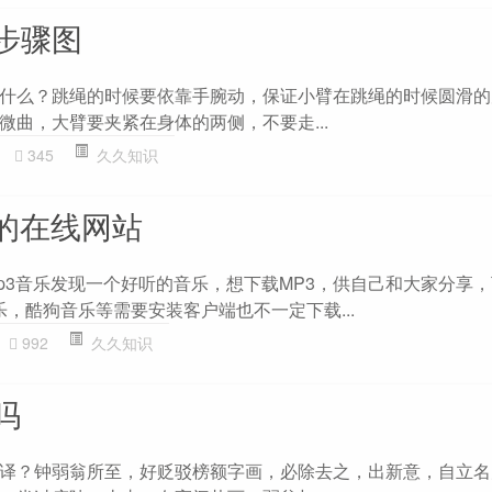
步骤图
什么？跳绳的时候要依靠手腕动，保证小臂在跳绳的时候圆滑的
微曲，大臂要夹紧在身体的两侧，不要走...
345
久久知识
3的在线网站
p3音乐发现一个好听的音乐，想下载MP3，供自己和大家分享
，酷狗音乐等需要安装客户端也不一定下载...
992
久久知识
吗
译？钟弱翁所至，好贬驳榜额字画，必除去之，出新意，自立名