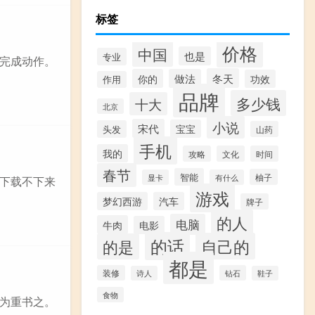
标签
价格
中国
也是
专业
完成动作。
冬天
你的
做法
功效
作用
品牌
多少钱
十大
北京
小说
宋代
宝宝
头发
山药
手机
我的
攻略
文化
时间
春节
智能
柚子
显卡
有什么
，下载不下来
游戏
梦幻西游
汽车
牌子
的人
电脑
牛肉
电影
的话
自己的
的是
都是
装修
钻石
诗人
鞋子
食物
为重书之。