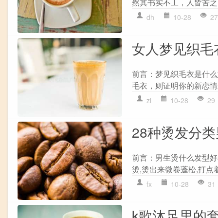
然其书实不工，人皆苦之
dh
10-28
27
女人梦见织毛
前言：梦见织毛衣是什么
毛衣，则证明你的新恋情正
zl
10-28
29
28种烫发分
前言：男生烫什么发型好
烫,烫出来微卷蓬松,打点着
fx
10-28
31
k歌沐足里的