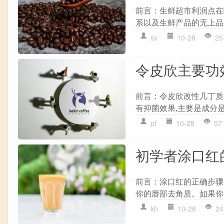
前言：生鲜超市利润点在
系以及生鲜产品的无上品质
sx
10-28
25
令皮欣主要功
前言：令皮欣改性几丁质
有抑菌效果,主要是成分是壳
pf
10-28
57
初学者涂口红
前言：涂口红的正确步骤，
你的唇部去角质。如果你的嘴
kh
10-28
24