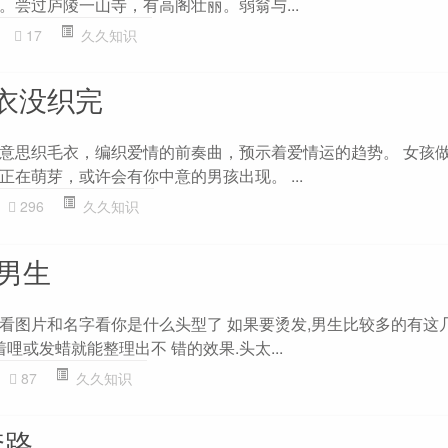
。尝过庐陵一山寺，有高阁壮丽。弱翁与...
17
久久知识
衣没织完
意思织毛衣，编织爱情的前奏曲，预示着爱情运的趋势。 女孩
在萌芽，或许会有你中意的男孩出现。 ...
296
久久知识
类男生
看图片和名字看你是什么头型了 如果要烫发,男生比较多的有这几种
哩或发蜡就能整理出不 错的效果.头太...
87
久久知识
套路