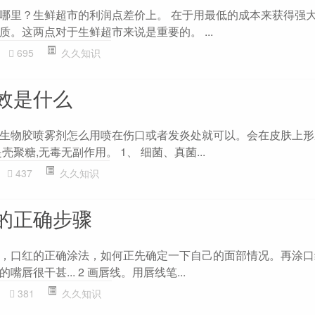
哪里？生鲜超市的利润点差价上。 在于用最低的成本来获得强
。这两点对于生鲜超市来说是重要的。 ...
695
久久知识
效是什么
生物胶喷雾剂怎么用喷在伤口或者发炎处就可以。会在皮肤上形
聚糖,无毒无副作用。 1、 细菌、真菌...
437
久久知识
的正确步骤
口红的正确涂法，如何正先确定一下自己的面部情况。再涂口红之.
唇很干甚... 2 画唇线。用唇线笔...
381
久久知识