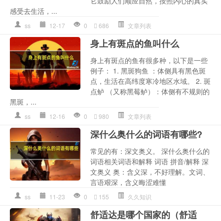
它鼓励人们顺应自然，按照内心的真实
感受去生活，...
ss
12-17
0
686
文章列表
身上有斑点的鱼叫什么
身上有斑点的鱼有很多种，以下是一些
例子： 1. 黑斑狗鱼 ：体侧具有黑色斑
点，生活在高纬度寒冷地区水域。 2. 斑
点鲈 （又称黑莓鲈）：体侧有不规则的
黑斑，...
ss
12-16
0
980
文章列表
深什么奥什么的词语有哪些?
常见的有：深文奥义。 深什么奥什么的
词语相关词语和解释 词语 拼音/解释 深
文奥义 奥：含义深，不好理解。文词、
言语艰深，含义晦涩难懂
ss
11-23
0
155
久久知识
舒适达是哪个国家的（舒适