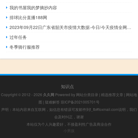
我的书屋我的梦摘抄内容
排球比分直播188网
2023年09月22日广东省韶关市疫情大数据-今日/今天疫情全网搜索最新实时消息动态情况通知播报
过年任务
冬季骑行服推荐
知识点
Copyright © 2012 - 2026
久久网
Powered by
网站分类目录
|
精选推荐文章
|
网站地
图
|
疑难解答
琼ICP备2021005701号
声明：本站内容来自互联网，如信息有错误可发邮件到f_fb#foxmail.com说明，我们
会及时纠正，谢谢
本站仅为个人兴趣爱好，不接盈利性广告及商业合作
小男孩