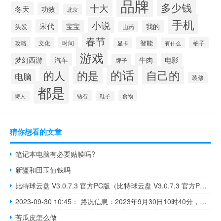
品牌
多少钱
十大
冬天
功效
北京
手机
小说
宋代
宝宝
我的
头发
山药
春节
智能
攻略
文化
时间
柚子
显卡
有什么
游戏
牛肉
梦幻西游
汽车
电影
牌子
的话
自己的
的人
的是
电脑
装修
都是
钻石
食物
诗人
鞋子
猜你想看的文章
笔记本电脑有必要贴膜吗?
新疆和田玉值钱吗
比特球云盘 V3.0.7.3 官方PC版（比特球云盘 V3.0.7.3 官方PC版功能简介）
2023-09-30 10:45： 路况信息：2023年9月30日10时40分，京港澳高速临长段板仓收费站附近以南K1453处南往北因两车追尾造成交通通行缓慢，目前事故正在处理当中，交通恢复正常通行时间待定。 ​​​
苦瓜皮怎么做