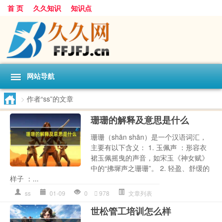
首 页
久久知识
知识点
网站导航
>
作者“ss”的文章
珊珊的解释及意思是什么
珊珊（shān shān）是一个汉语词汇，
主要有以下含义： 1. 玉佩声 ：形容衣
裙玉佩摇曳的声音，如宋玉《神女赋》
中的“拂墀声之珊珊”。 2. 轻盈、舒缓的
样子 ：...
ss
01-09
0
978
文章列表
世松管工培训怎么样