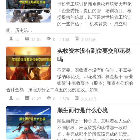
世松管工培训是新乡世松焊培受大型化
工企业委托，提供的管工培训项目。根
据提供的信息，以下是对世松管工培训
的一些评估： 1. 机构背景 ： 成立时
间、历史沿...
ss
12-31
0
160
文章列表
实收资本没有到位要交印花税
吗
不需要。实收资本没有到位时，不需要
缴纳印花税。印花税的计算是基于“营业
账簿”中实收资本（股本）和资本公积的
合计金额，按照万分之二点五的比例征收。如果...
ss
12-27
0
578
久久知识
顺生而行是什么心境
顺生而行是一种心境，意味着在人生的
不同阶段，应该欣赏和珍惜那一段时
光，并完成那个阶段应该完成的职责。