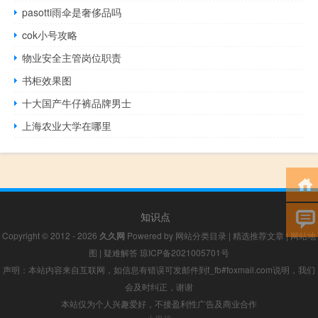
pasotti雨伞是奢侈品吗
cok小号攻略
物业安全主管岗位职责
书柜效果图
十大国产牛仔裤品牌男士
上海农业大学在哪里
知识点
Copyright © 2012 - 2026
久久网
Powered by
网站分类目录
|
精选推荐文章
|
网站地
图
|
疑难解答
琼ICP备2021005701号
声明：本站内容来自互联网，如信息有错误可发邮件到f_fb#foxmail.com说明，我们
会及时纠正，谢谢
本站仅为个人兴趣爱好，不接盈利性广告及商业合作