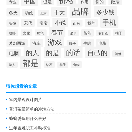
价格
中国
也是
你的
做法
专业
作用
品牌
多少钱
十大
冬天
功效
北京
手机
小说
宋代
宝宝
我的
头发
山药
春节
智能
攻略
文化
时间
柚子
显卡
有什么
游戏
牛肉
梦幻西游
汽车
电影
牌子
的话
自己的
的人
的是
电脑
装修
都是
钻石
食物
诗人
鞋子
猜你想看的文章
室内景观设计图片
普洱茶最简单的冲泡方法
蟑螂诱饵用什么最好
过年困难职工补助标准