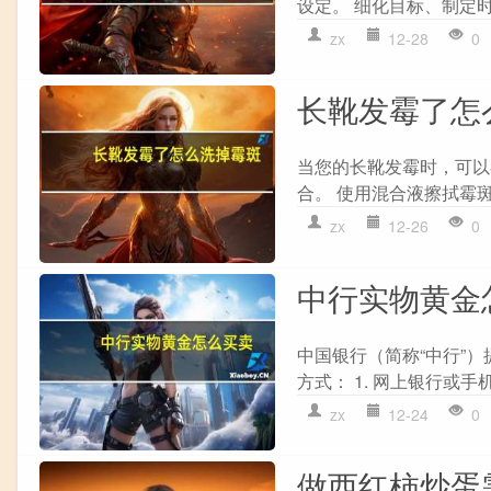
设定。 细化目标、制定时间
zx
12-28
0
长靴发霉了怎
当您的长靴发霉时，可以尝
合。 使用混合液擦拭霉斑，
zx
12-26
0
中行实物黄金
中国银行（简称“中行”
方式： 1. 网上银行或手机
zx
12-24
0
做西红柿炒蛋