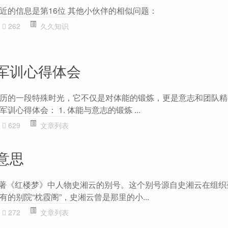
近的信息是第16位 其他小伙伴的相似问题：
262
久久知识
军训心得体会
历的一段特殊时光，它不仅是对体能的锻炼，更是意志和团队精
心得体会： 1. 体能与意志的锻炼 ...
629
文章列表
意思
典名著《红楼梦》中人物史湘云的别号。这个别号源自史湘云在组
的别院“枕霞阁”，史湘云曾是那里的小...
272
文章列表