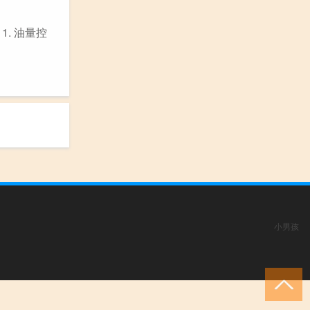
. 油量控
小男孩