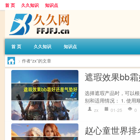
首 页
久久知识
知识点
首 页
久久知识
知识点
>
作者“zx”的文章
遮瑕效果bb
选择遮瑕产品时，可以根
别和适用情况： 1. 使用
zx
01-25
0
赵心童世界排