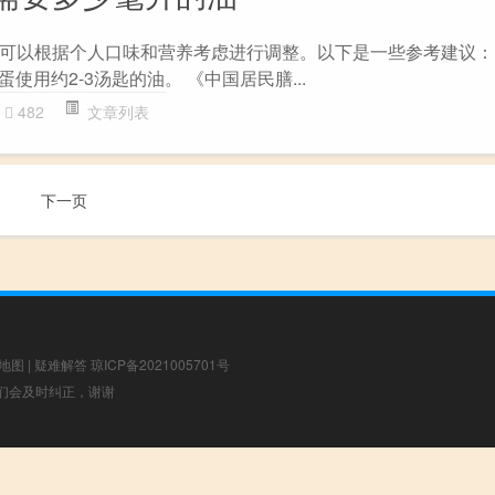
可以根据个人口味和营养考虑进行调整。以下是一些参考建议： 1
蛋使用约2-3汤匙的油。 《中国居民膳...
482
文章列表
下一页
地图
|
疑难解答
琼ICP备2021005701号
，我们会及时纠正，谢谢