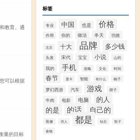
标签
价格
中国
也是
专业
和教育。通
冬天
你的
做法
功效
作用
品牌
多少钱
十大
北京
小说
宋代
宝宝
头发
山药
手机
我的
攻略
文化
时间
春节
智能
柚子
显卡
有什么
您可以根据
游戏
梦幻西游
汽车
牌子
的人
电脑
牛肉
电影
的话
自己的
的是
都是
装修
钻石
诗人
鞋子
食物
可衡量的目标