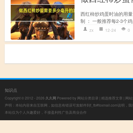
西红柿炒鸡蛋时油的用量
制 ： 一般推荐每2-3个鸡
zx
12-24
0
知识点
Copyright © 2012 - 2026
久久网
Powered by
网站分类目录
|
精选推荐文章
|
网站
声明：本站内容来自互联网，如信息有错误可发邮件到f_fb#foxmail.com说明
本站仅为个人兴趣爱好，不接盈利性广告及商业合作