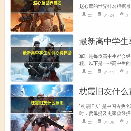
赵心童的世界排名根据最
zx
01-24
0
最新高中学生
军训是每位高中生都会经
程。以下是一些高中生的军训
zx
01-11
0
枕霞旧友什么
`枕霞旧友` 是中国古
时，贾母提及史家曾经拥有
zx
01-08
0